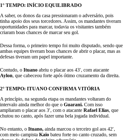
1° TEMPO: INÍCIO EQUILIBRADO
A saber, os donos da casa pressionaram o adversário, pois
tinha apoio dos seus torcedores. Assim, os mandantes tiveram
oportunidades para marcar, todavia os visitantes também
criaram boas chances de marcar seu gol.
Dessa forma, o primeiro tempo foi muito disputado, sendo que
ambas equipes tiveram boas chances de abrir o placar, mas as
defesas tiveram um papel importante.
Contudo, o
Ituano
abriu o placar aos 43′, com atacante
Aylon
, que cabeceou forte após ótimo cruzamento da direita.
2° TEMPO: ITUANO CONFIRMA VITÓRIA
A princípio, na segunda etapa os mandantes voltaram do
intervalo ainda melhor do que o
Guarani.
Com isso
ampliaram o placar aos 3′, com o atacante
Rafael Elias
, que
chutou no canto, após fazer uma bela jogada individual.
No entanto, o
Ituano,
ainda marcou o terceiro gol aos 42′,
com meio campista
Kaio
bateu forte no canto cruzado, sem