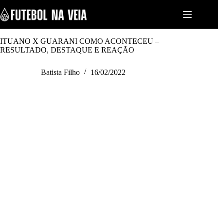
S
k
i
p
t
ITUANO X GUARANI COMO ACONTECEU –
o
RESULTADO, DESTAQUE E REAÇÃO
c
o
Batista Filho
16/02/2022
n
t
e
n
t