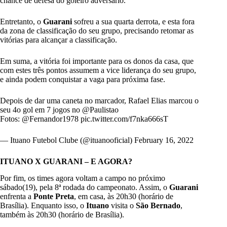
chance de defesa do goleiro adversário.
Entretanto, o
Guarani
sofreu a sua quarta derrota, e esta fora
da zona de classificação do seu grupo, precisando retomar as
vitórias para alcançar a classificação.
Em suma, a vitória foi importante para os donos da casa, que
com estes três pontos assumem a vice liderança do seu grupo,
e ainda podem conquistar a vaga para próxima fase.
Depois de dar uma caneta no marcador, Rafael Elias marcou o
seu 4o gol em 7 jogos no
@Paulistao
Fotos:
@Fernandor1978
pic.twitter.com/f7nka666sT
— Ituano Futebol Clube (@ituanooficial)
February 16, 2022
ITUANO X GUARANI – E AGORA?
Por fim, os times agora voltam a campo no próximo
sábado(19), pela 8ª rodada do campeonato. Assim, o
Guarani
enfrenta a
Ponte Preta
, em casa, às 20h30 (horário de
Brasília). Enquanto isso, o
Ituano
visita o
São Bernado
,
também às 20h30 (horário de Brasília).