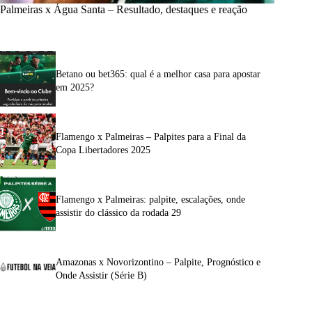
Palmeiras x Água Santa – Resultado, destaques e reação
Betano ou bet365: qual é a melhor casa para apostar
em 2025?
Flamengo x Palmeiras – Palpites para a Final da
Copa Libertadores 2025
Flamengo x Palmeiras: palpite, escalações, onde
assistir do clássico da rodada 29
Amazonas x Novorizontino – Palpite, Prognóstico e
Onde Assistir (Série B)