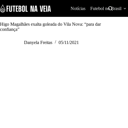
S
k
Notícias
Futebol no Brasil
i
p
t
Higo Magalhães exalta goleada do Vila Nova: “para dar
o
confiança”
c
o
Danyela Freitas
05/11/2021
n
t
e
n
t