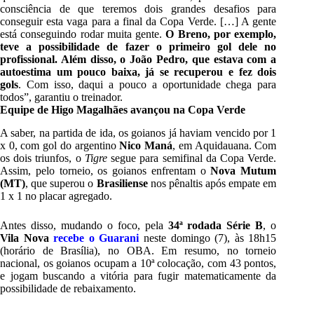
consciência de que teremos dois grandes desafios para
conseguir esta vaga para a final da Copa Verde. […] A gente
está conseguindo rodar muita gente.
O Breno, por exemplo,
teve a possibilidade de fazer o primeiro gol dele no
profissional. Além disso, o João Pedro, que estava com a
autoestima um pouco baixa, já se recuperou e fez dois
gols
. Com isso, daqui a pouco a oportunidade chega para
todos”, garantiu o treinador.
Equipe de Higo Magalhães avançou na Copa Verde
A saber, na partida de ida, os goianos já haviam vencido por 1
x 0, com gol do argentino
Nico Maná
, em Aquidauana. Com
os dois triunfos, o
Tigre
segue para semifinal da Copa Verde.
Assim, pelo torneio, os goianos enfrentam o
Nova Mutum
(MT)
, que superou o
Brasiliense
nos pênaltis após empate em
1 x 1 no placar agregado.
Antes disso, mudando o foco, pela
34ª rodada Série B
, o
Vila Nova
recebe o Guarani
neste domingo (7), às 18h15
(horário de Brasília), no OBA. Em resumo, no torneio
nacional, os goianos ocupam a 10ª colocação, com 43 pontos,
e jogam buscando a vitória para fugir matematicamente da
possibilidade de rebaixamento.