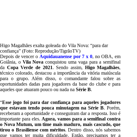
Higo Magalhães exalta goleada do Vila Nova: “para dar
confiança” (Foto: Reprodução/TigrãoTV)
Depois de vencer o
Aquidauanense por 7 x 0
, no OBA, em
Goiânia, o
Vila Nova
conquistou uma vaga para a semifinal
da
Copa Verde de 2021
. Sendo assim,
Higo Magalhães
,
técnico colorado, destacou a importância da vitória maiúscula
para o grupo. Além disso, o comandante falou sobre as
oportunidades dadas para jogadores da base do clube e para
aqueles que atuaram pouco ou nada na
Série B
.
“
Esse jogo foi para dar confiança para aqueles jogadores
que estavam tendo pouca minutagem na Série B
. Porém,
receberam a oportunidade e conseguiram dar a resposta. Isso é
importante para eles.
Agora, vamos para a semifinal contra
o Nova Mutum, um time mais maduro, mais cascudo, que
tirou o Brasiliense com méritos
. Dentro disso, nós sabemos
que vamos ter muita dificuldade. Então, precisamos ter a