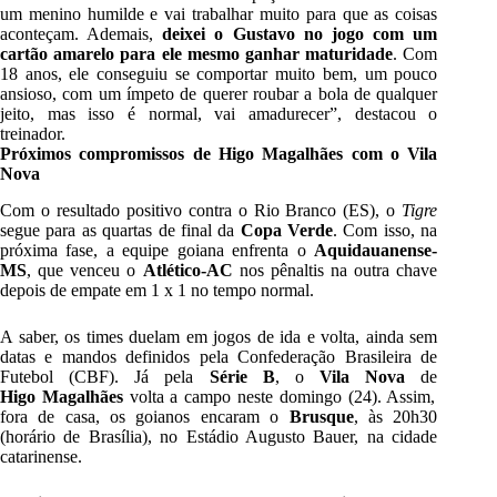
um menino humilde e vai trabalhar muito para que as coisas
aconteçam. Ademais,
deixei o Gustavo no jogo com um
cartão amarelo para ele mesmo ganhar maturidade
. Com
18 anos, ele conseguiu se comportar muito bem, um pouco
ansioso, com um ímpeto de querer roubar a bola de qualquer
jeito, mas isso é normal, vai amadurecer”, destacou o
treinador.
Próximos compromissos de Higo Magalhães com o Vila
Nova
Com o resultado positivo contra o Rio Branco (ES), o
Tigre
segue para as quartas de final da
Copa Verde
. Com isso, na
próxima fase, a equipe goiana enfrenta o
Aquidauanense-
MS
, que venceu o
Atlético-AC
nos pênaltis na outra chave
depois de empate em 1 x 1 no tempo normal.
A saber, os times duelam em jogos de ida e volta, ainda sem
datas e mandos definidos pela Confederação Brasileira de
Futebol (CBF). Já pela
Série B
, o
Vila Nova
de
Higo Magalhães
volta a campo neste domingo (24). Assim,
fora de casa, os goianos encaram o
Brusque
, às 20h30
(horário de Brasília), no Estádio Augusto Bauer, na cidade
catarinense.