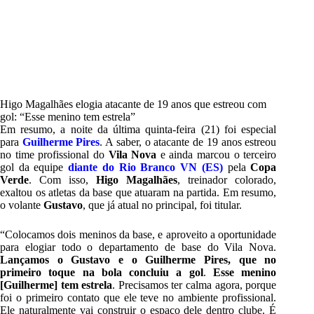
Higo Magalhães elogia atacante de 19 anos que estreou com
gol: “Esse menino tem estrela”
Em resumo, a noite da última quinta-feira (21) foi especial
para
Guilherme Pires
. A saber, o atacante de 19 anos estreou
no time profissional do
Vila Nova
e ainda marcou o terceiro
gol da equipe
diante do Rio Branco VN (ES)
pela
Copa
Verde
. Com isso,
Higo Magalhães
, treinador colorado,
exaltou os atletas da base que atuaram na partida. Em resumo,
o volante
Gustavo
, que já atual no principal, foi titular.
“Colocamos dois meninos da base, e aproveito a oportunidade
para elogiar todo o departamento de base do Vila Nova.
Lançamos o Gustavo e o Guilherme Pires, que no
primeiro toque na bola concluiu a gol
.
Esse menino
[Guilherme] tem estrela
. Precisamos ter calma agora, porque
foi o primeiro contato que ele teve no ambiente profissional.
Ele naturalmente vai construir o espaço dele dentro clube. É