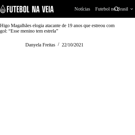
S
k
Notícias
Futebol no Brasil
i
p
t
Higo Magalhães elogia atacante de 19 anos que estreou com
o
gol: “Esse menino tem estrela”
c
o
Danyela Freitas
22/10/2021
n
t
e
n
t