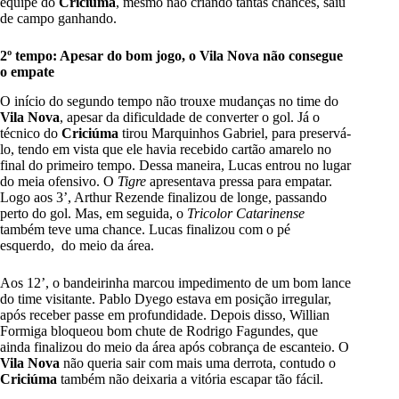
equipe do
Criciúma
, mesmo não criando tantas chances, saiu
de campo ganhando.
2º tempo: Apesar do bom jogo, o Vila Nova não consegue
o empate
O início do segundo tempo não trouxe mudanças no time do
Vila Nova
, apesar da dificuldade de converter o gol. Já o
técnico do
Criciúma
tirou Marquinhos Gabriel, para preservá-
lo, tendo em vista que ele havia recebido cartão amarelo no
final do primeiro tempo. Dessa maneira, Lucas entrou no lugar
do meia ofensivo. O
Tigre
apresentava pressa para empatar.
Logo aos 3’, Arthur Rezende finalizou de longe, passando
perto do gol. Mas, em seguida, o
Tricolor Catarinense
também teve uma chance. Lucas finalizou com o pé
esquerdo, do meio da área.
Aos 12’, o bandeirinha marcou impedimento de um bom lance
do time visitante. Pablo Dyego estava em posição irregular,
após receber passe em profundidade. Depois disso, Willian
Formiga bloqueou bom chute de Rodrigo Fagundes, que
ainda finalizou do meio da área após cobrança de escanteio. O
Vila Nova
não queria sair com mais uma derrota, contudo o
Criciúma
também não deixaria a vitória escapar tão fácil.