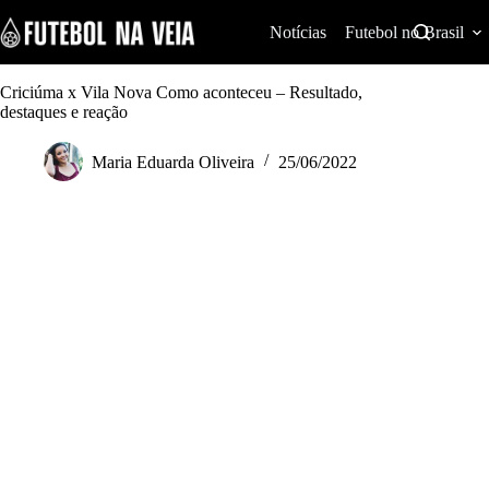
S
k
Notícias
Futebol no Brasil
i
p
t
Criciúma x Vila Nova Como aconteceu – Resultado,
o
destaques e reação
c
o
Maria Eduarda Oliveira
25/06/2022
n
t
e
n
t