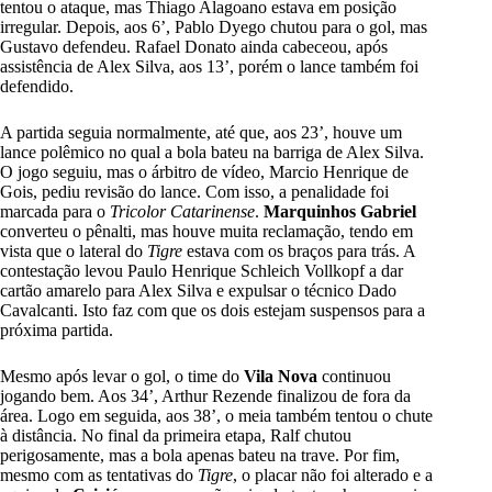
tentou o ataque, mas Thiago Alagoano estava em posição
irregular. Depois, aos 6’, Pablo Dyego chutou para o gol, mas
Gustavo defendeu. Rafael Donato ainda cabeceou, após
assistência de Alex Silva, aos 13’, porém o lance também foi
defendido.
A partida seguia normalmente, até que, aos 23’, houve um
lance polêmico no qual a bola bateu na barriga de Alex Silva.
O jogo seguiu, mas o árbitro de vídeo, Marcio Henrique de
Gois, pediu revisão do lance. Com isso, a penalidade foi
marcada para o
Tricolor Catarinense
.
Marquinhos Gabriel
converteu o pênalti, mas houve muita reclamação, tendo em
vista que o lateral do
Tigre
estava com os braços para trás. A
contestação levou Paulo Henrique Schleich Vollkopf a dar
cartão amarelo para Alex Silva e expulsar o técnico Dado
Cavalcanti. Isto faz com que os dois estejam suspensos para a
próxima partida.
Mesmo após levar o gol, o time do
Vila Nova
continuou
jogando bem. Aos 34’, Arthur Rezende finalizou de fora da
área. Logo em seguida, aos 38’, o meia também tentou o chute
à distância. No final da primeira etapa, Ralf chutou
perigosamente, mas a bola apenas bateu na trave. Por fim,
mesmo com as tentativas do
Tigre
, o placar não foi alterado e a