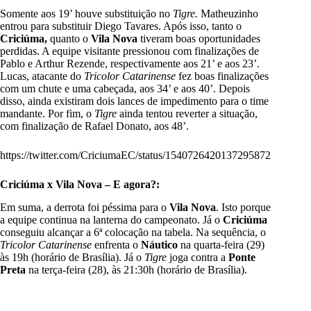
Somente aos 19’ houve substituição no
Tigre.
Matheuzinho
entrou para substituir Diego Tavares. Após isso, tanto o
Criciúma,
quanto o
Vila Nova
tiveram boas oportunidades
perdidas. A equipe visitante pressionou com finalizações de
Pablo e Arthur Rezende, respectivamente aos 21’ e aos 23’.
Lucas, atacante do
Tricolor Catarinense
fez boas finalizações
com um chute e uma cabeçada, aos 34’ e aos 40’. Depois
disso, ainda existiram dois lances de impedimento para o time
mandante. Por fim, o
Tigre
ainda tentou reverter a situação,
com finalização de Rafael Donato, aos 48’.
https://twitter.com/CriciumaEC/status/1540726420137295872
Criciúma x Vila Nova – E agora?:
Em suma, a derrota foi péssima para o
Vila Nova
. Isto porque
a equipe continua na lanterna do campeonato. Já o
Criciúma
conseguiu alcançar a 6ª colocação na tabela. Na sequência, o
Tricolor Catarinense
enfrenta o
Náutico
na quarta-feira (29)
às 19h (horário de Brasília). Já o
Tigre
joga contra a
Ponte
Preta
na terça-feira (28), às 21:30h (horário de Brasília).