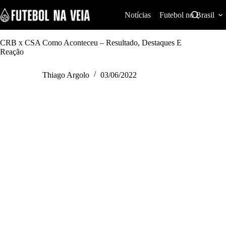
S
k
Notícias
Futebol no Brasil
i
p
t
CRB x CSA Como Aconteceu – Resultado, Destaques E
o
Reação
c
o
Thiago Argolo
03/06/2022
n
t
e
n
t