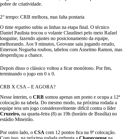
pobre de criatividade.
2° tempo: CRB melhora, mas falta pontaria
O time
regatino
subiu as linhas na etapa final. O técnico
Daniel Paulista trocou o volante Claudinei pelo meio Rafael
longuine, fazendo ajustes no posicionamento da equipe,
melhorando. Aos 9 minutos, Geovane saiu jogando errado,
Emerson Negueba roubou, tabelou com Anselmo Ramon, mas
desperdiçou a chance.
Depois disso o clássico voltou a ficar monótono. Por fim,
terminando o jogo em 0 x 0.
CRB X CSA – E AGORA?
Nesse ínterim, o
CRB
somou apenas um ponto e ocupa a 12ª
colocação na tabela. Do mesmo modo, na próxima rodada a
equipe tera um jogo consideravelmente difícil contra o líder
Cruzeiro,
na quarta-feira (8) as 19h (horário de Brasília) no
estádio Mineirão.
Por outro lado, o
CSA
com 12 pontos fica na 9ª colocação.
Com isso, na próxima rodada enfrenta a
Chapecoense
na