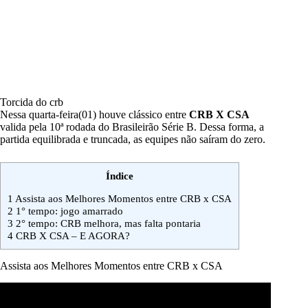
Torcida do crb
Nessa quarta-feira(01) houve clássico entre
CRB X CSA
valida pela 10ª rodada
do Brasileirão
Série B
. Dessa forma, a
partida equilibrada e truncada, as equipes não saíram do zero.
Índice
1
Assista aos Melhores Momentos entre CRB x CSA
2
1° tempo: jogo amarrado
3
2° tempo: CRB melhora, mas falta pontaria
4
CRB X CSA – E AGORA?
Assista aos Melhores Momentos entre CRB x CSA