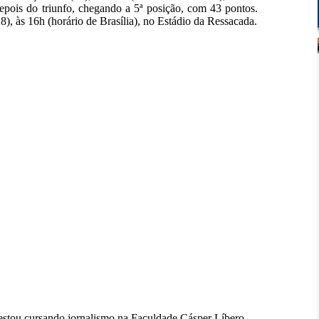
depois do triunfo, chegando a 5ª posição, com 43 pontos.
8), às 16h (horário de Brasília), no Estádio da Ressacada.
estou cursando jornalismo na Faculdade Cásper Líbero,