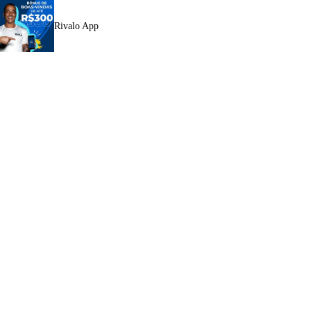
Rivalo App