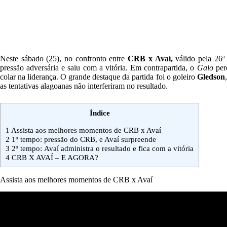
Neste sábado (25), no confronto entre
CRB x Avaí
,
válido pela 26ª
pressão adversária e saiu com a vitória. Em contrapartida, o
Galo
perd
colar na liderança. O grande destaque da partida foi o goleiro
Gledson
as tentativas alagoanas não interferiram no resultado.
Índice
1
Assista aos melhores momentos de CRB x Avaí
2
1º tempo: pressão do CRB, e Avaí surpreende
3
2º tempo: Avaí administra o resultado e fica com a vitória
4
CRB X AVAÍ – E AGORA?
Assista aos melhores momentos de CRB x Avaí