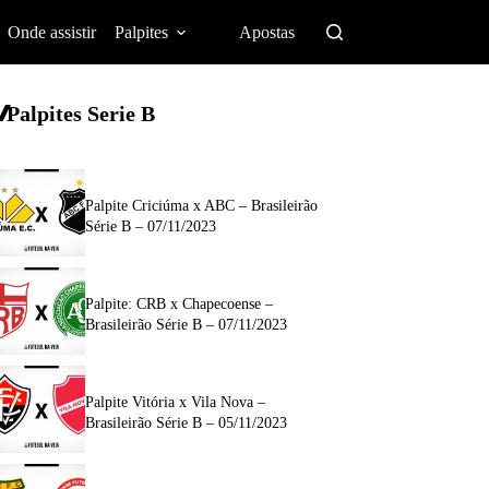
Onde assistir
Palpites
Apostas
Palpites Serie B
Palpite Criciúma x ABC – Brasileirão
Série B – 07/11/2023
Palpite: CRB x Chapecoense –
Brasileirão Série B – 07/11/2023
Palpite Vitória x Vila Nova –
Brasileirão Série B – 05/11/2023