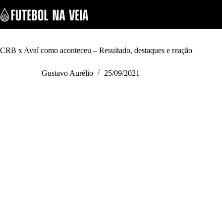
S
k
i
p
t
o
CRB x Avaí como aconteceu – Resultado, destaques e reação
c
o
Gustavo Aurélio
25/09/2021
n
t
e
n
t