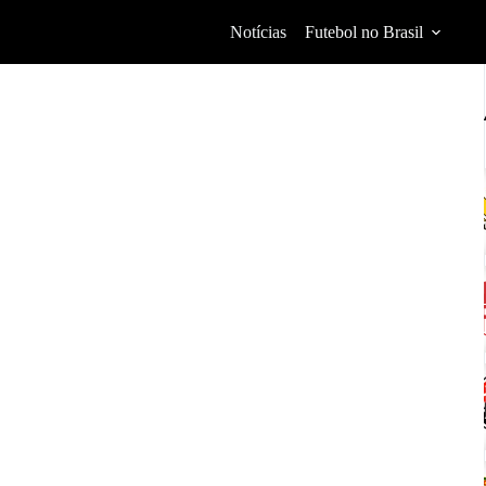
Notícias
Futebol no Brasil