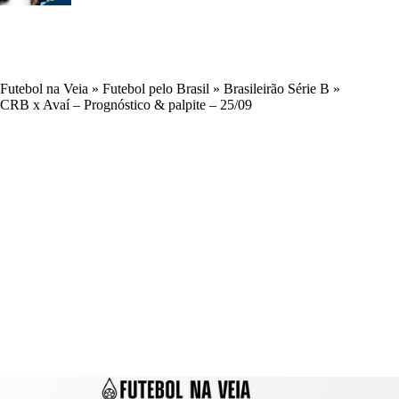
Futebol na Veia
»
Futebol pelo Brasil
»
Brasileirão Série B
»
CRB x Avaí – Prognóstico & palpite – 25/09