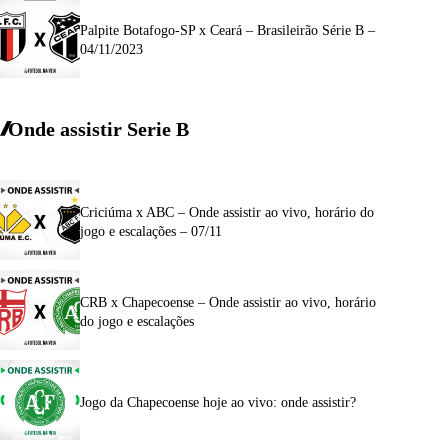
Palpite Botafogo-SP x Ceará – Brasileirão Série B –
04/11/2023
Onde assistir Serie B
Criciúma x ABC – Onde assistir ao vivo, horário do
jogo e escalações – 07/11
CRB x Chapecoense – Onde assistir ao vivo, horário
do jogo e escalações
Jogo da Chapecoense hoje ao vivo: onde assistir?