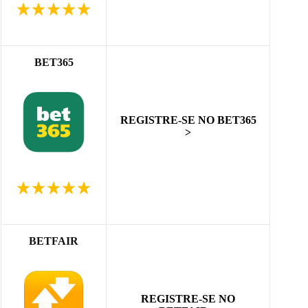
BET365
REGISTRE-SE NO BET365
>
BETFAIR
REGISTRE-SE NO