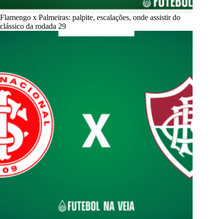
Flamengo x Palmeiras: palpite, escalações, onde assistir do
clássico da rodada 29