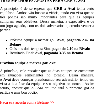
TRÊS MELHORES APOSTAS PARA CRB x AVAÍ
A princípio, é de se esperar que
CRB x Avaí
tenha certo
equilíbrio. Ambos vão buscar a vitória, tendo em vista que os
três pontos são muito importantes para que as equipes
cumpram seus objetivos. Dessa maneira, a expectativa é de
um jogo agitado, com os dois adversários querendo vencer a
partida.
Próxima equipe a marcar gol:
Avaí
,
pagando 2.47 na
Betano
Gols nos dois tempos: Sim,
pagando 2.10 na Rivalo
Resultado Final: Avaí,
pagando 3.35 na Betano
Próxima equipe a marcar gol: Avaí
A princípio, vale ressaltar que as duas equipes se encontram
em situações semelhantes no torneio. Dessa maneira,
o
Avaí
deve começar pressionando seu adversário, tendo em
vista a boa fase da equipe e seu objetivo no torneio. Assim
sendo, apostar que o
Leão da Ilha
fará o primeiro gol da
partida é uma boa opção.
Faça sua aposta com a Betano >>