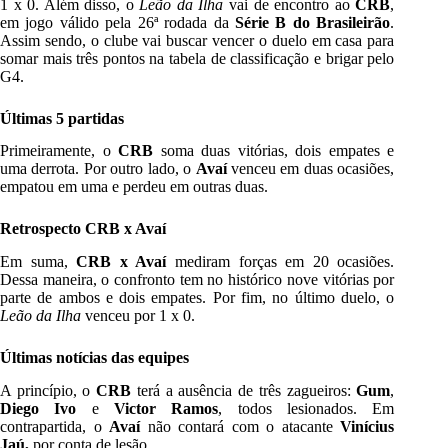
1 x 0. Além disso, o
Leão da Ilha
vai de encontro ao
CRB
,
em jogo válido pela 26ª rodada da
Série B do Brasileirão
.
Assim sendo, o clube vai buscar vencer o duelo em casa para
somar mais três pontos na tabela de classificação e brigar pelo
G4.
Últimas 5 partidas
Primeiramente, o
CRB
soma duas vitórias, dois empates e
uma derrota. Por outro lado, o
Avaí
venceu em duas ocasiões,
empatou em uma e perdeu em outras duas.
Retrospecto CRB x Avaí
Em suma,
CRB x Avaí
mediram forças em 20 ocasiões.
Dessa maneira, o confronto tem no histórico nove vitórias por
parte de ambos e dois empates. Por fim, no último duelo, o
Leão da Ilha
venceu por 1 x 0.
Últimas notícias das equipes
A princípio, o
CRB
terá a ausência de três zagueiros:
Gum
,
Diego Ivo
e
Victor Ramos
, todos lesionados. Em
contrapartida, o
Avaí
não contará com o atacante
Vinícius
Jaú,
por conta de lesão.