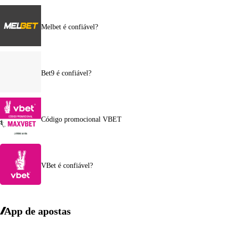
Melbet é confiável?
Bet9 é confiável?
Código promocional VBET
VBet é confiável?
App de apostas