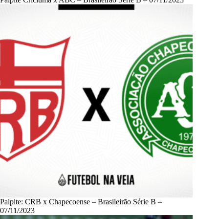
Palpite: CRB x Chapecoense – Brasileirão Série B –
07/11/2023