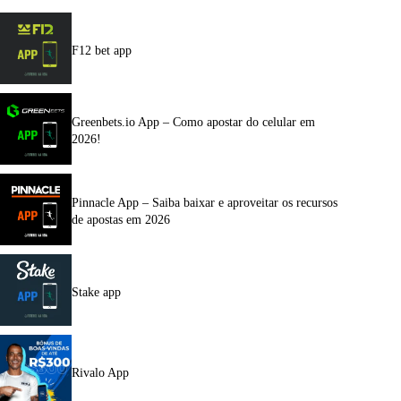
F12 bet app
Greenbets.io App – Como apostar do celular em
2026!
Pinnacle App – Saiba baixar e aproveitar os recursos
de apostas em 2026
Stake app
Rivalo App