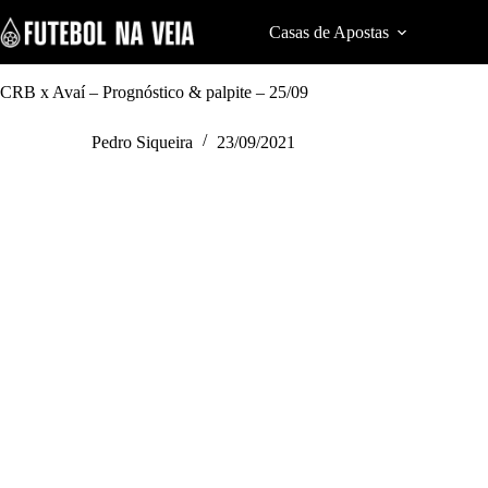
S
k
Casas de Apostas
Cod
i
p
t
CRB x Avaí – Prognóstico & palpite – 25/09
o
c
Pedro Siqueira
23/09/2021
o
n
t
e
n
t