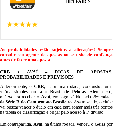
BETFAIR >
As probabilidades estão sujeitas a alterações! Sempre
consulte seu agente de apostas ou seu site de confiança
antes de fazer uma aposta.
CRB x AVAÍ – DICAS DE APOSTAS,
PROBABILIDADES E PREVISÕES
Anteriormente, o
CRB
, na última rodada, conquistou uma
vitória simples contra o
Brasil de Pelotas
. Além disso,
o
Galo
irá receber o
Avaí
, em jogo válido pela 26ª rodada
da
Série B do Campeonato Brasileiro
. Assim sendo, o clube
vai buscar vencer o duelo em casa para somar mais três pontos
na tabela de classificação e brigar pelo acesso à 1ª divisão.
Em contrapartida,
Avaí
, na última rodada, venceu o
Goiás
por