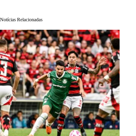
Notícias Relacionadas