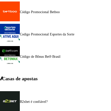
Código Promocional Betboo
Codigo Promocional Esportes da Sorte
Código de Bônus Bet9 Brasil
Casas de apostas
B2xbet é confiável?