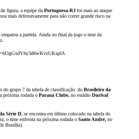
de figura, a equipe da
Portuguesa-RJ
foi mais ao ataque
onou mais defensivamente para não correr grande risco na
s
empatou a partida. Ainda no final da jogo o time da
ui.
=20&t=bOgGxdVhy3d6wKvzUKaplA
o do grupo 7 da tabela de classificação do
Brasileiro da
 na próxima rodada o
Paraná Clube,
no estádio
Durival
 da Série D
, se encontra em último colocado na tabela do
ra, o time enfrenta na próxima rodada o
Santo André,
no
 de Brasília).