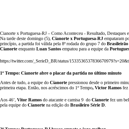
Cianorte x Portuguesa-RJ – Como Aconteceu - Resultado, Destaques e
Na tarde deste domingo (5),
Cianorte x Portuguesa-RJ
empataram por
princípio, a partida foi válida pela 8ª rodada do grupo 7 do
Brasileirão
Cianorte
enquanto
Luan Santos
empatou para a equipe da
Portugue
https://twitter.com/_SerieD_BR/status/1533536537836670979?s
1ª Tempo: Cianorte abre o placar da partida no último minuto
Antes de tudo, a equipe do
Cianorte
pressionou desde o primeiro minu
primeira etapa. Então, nos acréscimos do
1ª Tempo
, Victor Ramos
fez 
Aos 46’,
Vitor Ramos
do atacante e camisa 9 do
Cianorte
fez um belo
pela equipe do
Cianorte
na edição do
Brasileiro Série D
.