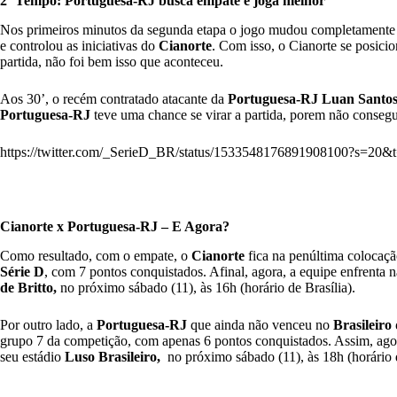
2ª Tempo: Portuguesa-RJ busca empate e joga melhor
Nos primeiros minutos da segunda etapa o jogo mudou completamente 
e controlou as iniciativas do
Cianorte
. Com isso, o Cianorte se posici
partida, não foi bem isso que aconteceu.
Aos 30’, o recém contratado atacante da
Portuguesa-RJ
Luan Santo
Portuguesa-RJ
teve uma chance se virar a partida, porem não conseg
https://twitter.com/_SerieD_BR/status/1533548176891908100?s
Cianorte x Portuguesa-RJ – E Agora?
Como resultado, com o empate, o
Cianorte
fica na penúltima colocaçã
Série D
, com 7 pontos conquistados. Afinal, agora, a equipe enfrenta
de Britto,
no próximo sábado (11), às 16h (horário de Brasília).
Por outro lado, a
Portuguesa-RJ
que ainda não venceu no
Brasileiro
grupo 7 da competição, com apenas 6 pontos conquistados. Assim, ago
seu estádio
Luso Brasileiro,
no próximo sábado (11), às 18h (horário