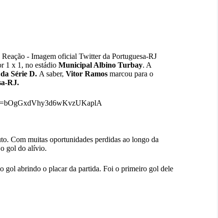
 Reação - Imagem oficial Twitter da Portuguesa-RJ
 1 x 1, no estádio
Municipal Albino Turbay
. A
 da Série D
.
A saber,
Vitor Ramos
marcou para o
sa-RJ.
=20&t=bOgGxdVhy3d6wKvzUKaplA
to. Com muitas oportunidades perdidas ao longo da
o gol do alívio.
 gol abrindo o placar da partida. Foi o primeiro gol dele