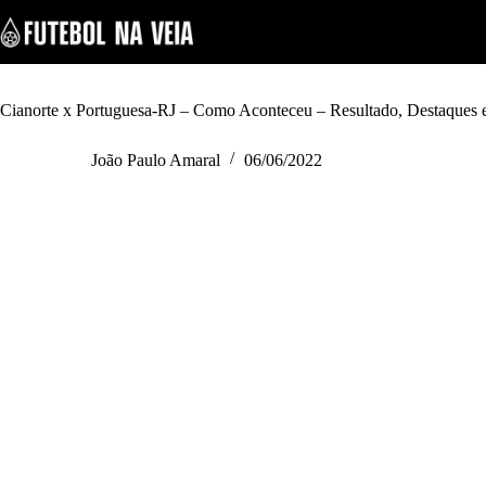
S
k
i
p
t
o
Cianorte x Portuguesa-RJ – Como Aconteceu – Resultado, Destaques 
c
o
João Paulo Amaral
06/06/2022
n
t
e
n
t