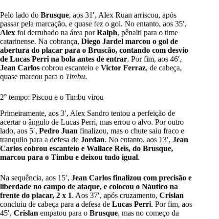
Pelo lado do
Brusque
, aos 31′, Alex Ruan arriscou, após
passar pela marcação, e quase fez o gol. No entanto, aos 35′,
Alex
foi derrubado na área por
Ralph
, pênalti para o time
catarinense. Na cobrança,
Diego Jardel marcou o gol de
abertura do placar para o Bruscão, contando com desvio
de Lucas Perri na bola antes de entrar
. Por fim, aos 46′,
Jean Carlos
cobrou escanteio e
Victor Ferraz
, de cabeça,
quase marcou para o
Timbu
.
2° tempo: Piscou e o Timbu virou
Primeiramente, aos 3′, Alex Sandro tentou a perfeição de
acertar o ângulo de Lucas Perri, mas errou o alvo. Por outro
lado, aos 5′,
Pedro Juan
finalizou, mas o chute saiu fraco e
tranquilo para a defesa de
Jordan
. No entanto, aos 13′,
Jean
Carlos cobrou escanteio e Wallace Reis, do Brusque,
marcou para o Timbu e deixou tudo igual
.
Na sequência, aos 15′,
Jean Carlos finalizou com precisão e
liberdade no campo de ataque, e colocou o Náutico na
frente do placar, 2 x 1
. Aos 37′, após cruzamento,
Crislan
concluiu de cabeça para a defesa de
Lucas Perri
. Por fim, aos
45′,
Crislan
empatou para o
Brusque
, mas no começo da