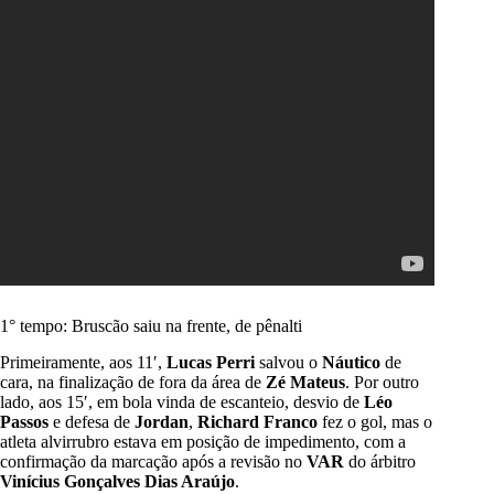
1° tempo: Bruscão saiu na frente, de pênalti
Primeiramente, aos 11′,
Lucas Perri
salvou o
Náutico
de
cara, na finalização de fora da área de
Zé Mateus
. Por outro
lado, aos 15′, em bola vinda de escanteio, desvio de
Léo
Passos
e defesa de
Jordan
,
Richard Franco
fez o gol, mas o
atleta alvirrubro estava em posição de impedimento, com a
confirmação da marcação após a revisão no
VAR
do árbitro
Vinícius Gonçalves Dias Araújo
.