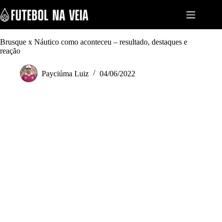
S
k
i
p
t
Brusque x Náutico como aconteceu – resultado, destaques e
o
reação
c
o
Payciúma Luiz
04/06/2022
n
t
e
n
t