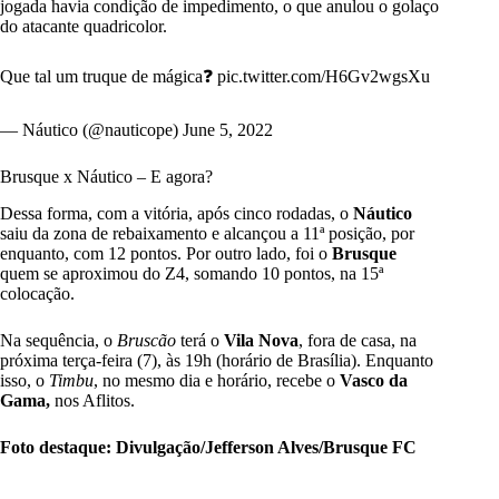
jogada havia condição de impedimento, o que anulou o golaço
do atacante quadricolor.
Que tal um truque de mágica❓
pic.twitter.com/H6Gv2wgsXu
— Náutico (@nauticope)
June 5, 2022
Brusque x Náutico – E agora?
Dessa forma, com a vitória, após cinco rodadas, o
Náutico
saiu da zona de rebaixamento e alcançou a 11ª posição, por
enquanto, com 12 pontos. Por outro lado, foi o
Brusque
quem se aproximou do Z4, somando 10 pontos, na 15ª
colocação.
Na sequência, o
Bruscão
terá o
Vila Nova
, fora de casa, na
próxima terça-feira (7), às 19h (horário de Brasília). Enquanto
isso, o
Timbu
, no mesmo dia e horário, recebe o
Vasco da
Gama,
nos Aflitos.
Foto destaque: Divulgação/Jefferson Alves/Brusque FC