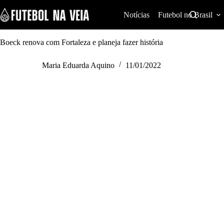
S
k
Notícias
Futebol no Brasil
i
p
t
Boeck renova com Fortaleza e planeja fazer história
o
c
Maria Eduarda Aquino
11/01/2022
o
n
t
e
n
t