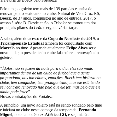
Trajetória de Boeck pelo Fortaleza
Pelo time, o goleiro tem mais de 139 partidas e acaba de
renovar para o sexto ano no clube. Natural de Vera Cruz-RS,
Boeck,
de 37 anos, conquistou no ano de entrada, 2017, o
acesso à série B. Desde então, o
Tricolor
se tornou um dos
principais pilares do
Leão
e ergueu várias taças.
A saber, além do acesso e da
Copa do Nordeste de 2019
, o
Tricampeonato Estadual
também foi conquistado com
Marcelo
no time. Apesar de atualmente
Felipe Alves
ser o
novo titular, o presidente do clube fala sobre a renovação do
goleiro:
“Ídolos não se fazem da noite para o dia, eles são muito
importantes dentro de um clube de futebol que a gente
proporciona, aos torcedores, emoções. Boeck tem história no
clube, tem conquistas, tem protagonismo, mas ele está tendo
seu contrato renovado não pelo que ele fez, mas pelo que ele
ainda pode fazer”.
Novas contratações do Fortaleza
A princípio, um novo goleiro está na sendo sondado pelo time
e iniciará no clube neste começo da temporada.
Fernando
Miguel
, no entanto, é o ex-
Atlético-GO,
e se juntará a