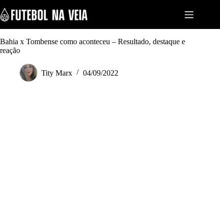
S
k
i
p
t
Bahia x Tombense como aconteceu – Resultado, destaque e
o
reação
c
o
Tity Marx
04/09/2022
n
t
e
n
t