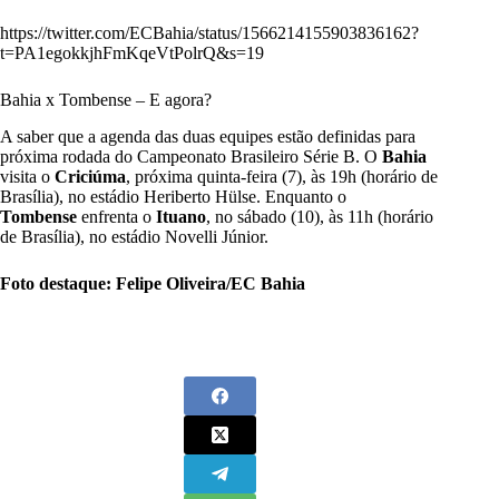
https://twitter.com/ECBahia/status/1566214155903836162?
t=PA1egokkjhFmKqeVtPolrQ&s=19
Bahia x Tombense – E agora?
A saber que a agenda das duas equipes estão definidas para
próxima rodada do Campeonato Brasileiro Série B. O
Bahia
visita o
Criciúma
, próxima quinta-feira (7), às 19h (horário de
Brasília), no estádio Heriberto Hülse. Enquanto o
Tombense
enfrenta o
Ituano
, no sábado (10), às 11h (horário
de Brasília), no estádio Novelli Júnior.
Foto destaque: Felipe Oliveira/EC Bahia