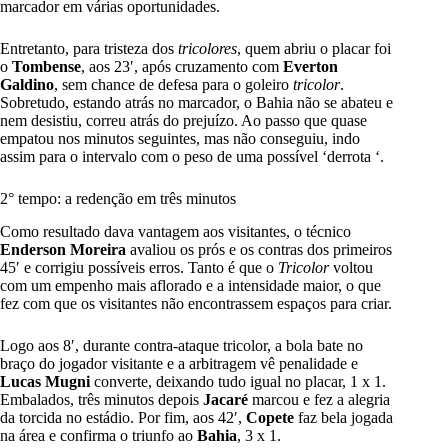
marcador em várias oportunidades.
Entretanto, para tristeza dos
tricolores
, quem abriu o placar foi
o
Tombense
, aos 23′, após cruzamento com
Everton
Galdino
, sem chance de defesa para o goleiro
tricolor
.
Sobretudo, estando atrás no marcador, o Bahia não se abateu e
nem desistiu, correu atrás do prejuízo. Ao passo que quase
empatou nos minutos seguintes, mas não conseguiu, indo
assim para o intervalo com o peso de uma possível ‘derrota ‘.
2° tempo: a redenção em três minutos
Como resultado dava vantagem aos visitantes, o técnico
Enderson Moreira
avaliou os prós e os contras dos primeiros
45′ e corrigiu possíveis erros. Tanto é que o
Tricolor
voltou
com um empenho mais aflorado e a intensidade maior, o que
fez com que os visitantes não encontrassem espaços para criar.
Logo aos 8′, durante contra-ataque tricolor, a bola bate no
braço do jogador visitante e a arbitragem vê penalidade e
Lucas Mugni
converte, deixando tudo igual no placar, 1 x 1.
Embalados, três minutos depois
Jacaré
marcou e fez a alegria
da torcida no estádio. Por fim, aos 42′,
Copete
faz bela jogada
na área e confirma o triunfo ao
Bahia
, 3 x 1.