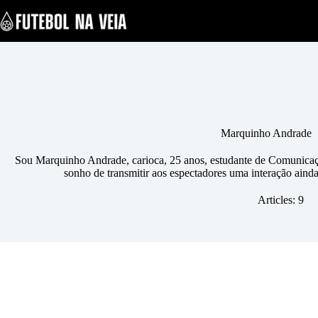
S
k
i
p
t
o
c
o
n
t
e
Marquinho Andrade
n
t
Sou Marquinho Andrade, carioca, 25 anos, estudante de Comunicaç
sonho de transmitir aos espectadores uma interação aind
Articles: 9