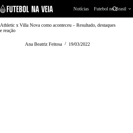
S
k
Notícias
Futebol no Brasil
i
p
t
Athletic x Villa Nova como aconteceu – Resultado, destaques
o
e reação
c
o
Ana Beatriz Feitosa
19/03/2022
n
t
e
n
t