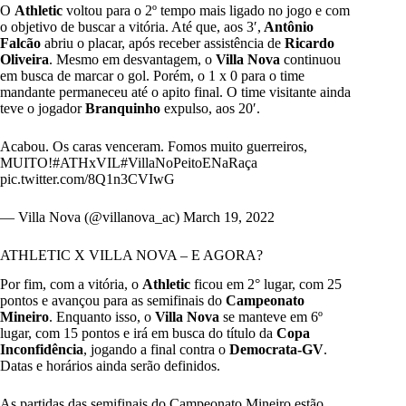
O
Athletic
voltou para o 2º tempo mais ligado no jogo e com
o objetivo de buscar a vitória. Até que, aos 3′,
Antônio
Falcão
abriu o placar, após receber assistência de
Ricardo
Oliveira
. Mesmo em desvantagem, o
Villa Nova
continuou
em busca de marcar o gol. Porém, o 1 x 0 para o time
mandante permaneceu até o apito final. O time visitante ainda
teve o jogador
Branquinho
expulso, aos 20′.
Acabou. Os caras venceram. Fomos muito guerreiros,
MUITO!
#ATHxVIL
#VillaNoPeitoENaRaça
pic.twitter.com/8Q1n3CVIwG
— Villa Nova (@villanova_ac)
March 19, 2022
ATHLETIC X VILLA NOVA – E AGORA?
Por fim, com a vitória, o
Athletic
ficou em 2° lugar, com 25
pontos e avançou para as semifinais do
Campeonato
Mineiro
. Enquanto isso, o
Villa Nova
se manteve em 6º
lugar, com 15 pontos e irá em busca do título da
Copa
Inconfidência
, jogando a final contra o
Democrata-GV
.
Datas e horários ainda serão definidos.
As partidas das semifinais do Campeonato Mineiro estão