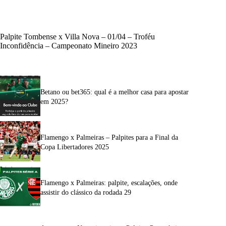
Palpite Tombense x Villa Nova – 01/04 – Troféu
Inconfidência – Campeonato Mineiro 2023
Betano ou bet365: qual é a melhor casa para apostar
em 2025?
Flamengo x Palmeiras – Palpites para a Final da
Copa Libertadores 2025
Flamengo x Palmeiras: palpite, escalações, onde
assistir do clássico da rodada 29