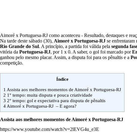
Aimoré x Portuguesa-RJ como aconteceu - Resultado, destaques e rea
Na tarde deste sábado (30),
Aimoré x Portuguesa-RJ
se enfrentaram 
Rio Grande do Sul
.
A princípio, a partida foi válida pela
segunda fas
vitória da
Portuguesa-RJ
, por 1 x 0. A saber, o gol foi marcado por
Em
ganhou pelo mesmo placar. Assim, a disputa foi para os
pênaltis e a
Po
competição.
Índice
1
Assista aos melhores momentos de Aimoré x Portuguesa-RJ
2
1° tempo: muita disputa e pouca criatividade
3
2° tempo: gol e expectativa para disputa de pênaltis
4
Aimoré x Portuguesa-RJ – E agora?
Assista aos melhores momentos de
Aimoré x Portuguesa-RJ
https://www.youtube.com/watch?v=2lEVG4u_e3E