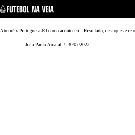
S
k
i
p
t
o
Aimoré x Portuguesa-RJ como aconteceu – Resultado, destaques e rea
c
o
João Paulo Amaral
30/07/2022
n
t
e
n
t