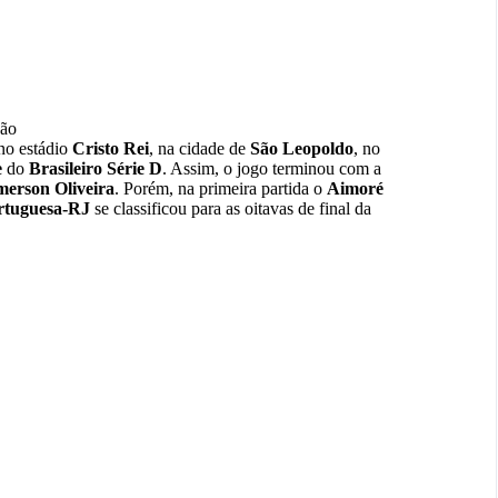
ção
no estádio
Cristo Rei
, na cidade de
São Leopoldo
, no
e
do
Brasileiro Série D
. Assim, o jogo terminou com a
erson Oliveira
. Porém, na primeira partida o
Aimoré
rtuguesa-RJ
se classificou para as oitavas de final da