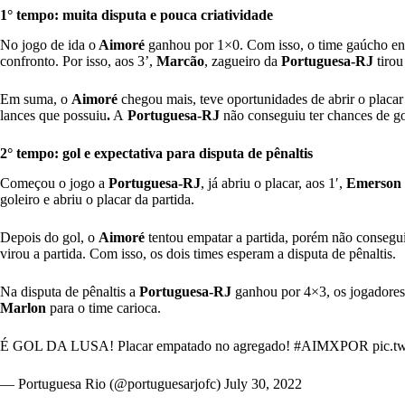
1° tempo: muita disputa e pouca criatividade
No jogo de ida o
Aimoré
ganhou por 1×0. Com isso, o time gaúcho ent
confronto. Por isso, aos 3’,
Marcão
, zagueiro da
Portuguesa-RJ
tirou
Em suma, o
Aimoré
chegou mais, teve oportunidades de abrir o placar
lances que possuiu
.
A
Portuguesa-RJ
não conseguiu ter chances de go
2° tempo: gol e expectativa para disputa de pênaltis
Começou o jogo a
Portuguesa-RJ
, já abriu o placar, aos 1′,
Emerson 
goleiro e abriu o placar da partida.
Depois do gol, o
Aimoré
tentou empatar a partida, porém não consegu
virou a partida. Com isso, os dois times esperam a disputa de pênaltis.
Na disputa de pênaltis a
Portuguesa-RJ
ganhou por 4×3, os jogadore
Marlon
para o time carioca.
É GOL DA LUSA! Placar empatado no agregado!
#AIMXPOR
pic.t
— Portuguesa Rio (@portuguesarjofc)
July 30, 2022