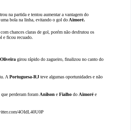
rou na partida e
tentou aumentar a vantagem do
 uma bola na linha, evitando o gol do
Aimoré.
 com chances claras de gol, porém não desfrutou os
l e ficou recuado.
Oliveira
girou rápido do zagueiro, finalizou no canto do
iu. A
Portuguesa-RJ
teve algumas oportunidades e não
s que perderam foram
Anilson
e
Fialho
do
Aimoré
e
witter.com/4OIdL40U0P