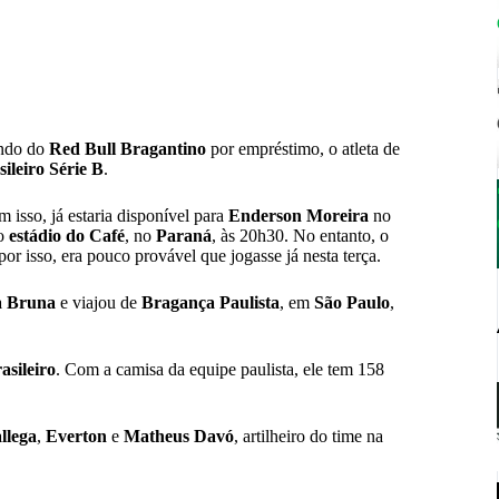
ndo do
Red Bull Bragantino
por empréstimo, o atleta de
leiro Série B
.
 isso, já estaria disponível para
Enderson Moreira
no
no
estádio do Café
, no
Paraná
, às 20h30. No entanto, o
r isso, era pouco provável que jogasse já nesta terça.
a Bruna
e viajou de
Bragança Paulista
, em
São Paulo
,
sileiro
. Com a camisa da equipe paulista, ele tem 158
llega
,
Everton
e
Matheus Davó
, artilheiro do time na