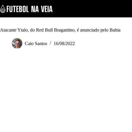
S
k
i
p
t
o
Atacante Ytalo, do Red Bull Bragantino, é anunciado pelo Bahia
c
o
Caio Santos
16/08/2022
n
t
e
n
t