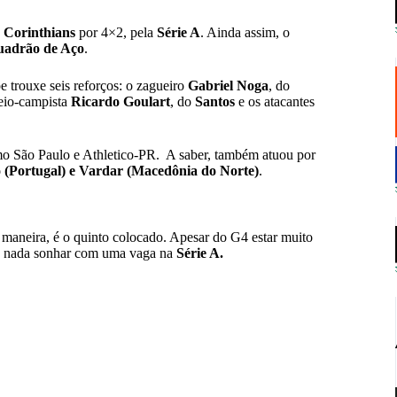
o
Corinthians
por 4×2, pela
Série A
. Ainda assim, o
uadrão de Aço
.
e trouxe seis reforços: o zagueiro
Gabriel Noga
, do
eio-campista
Ricardo Goulart
, do
Santos
e os atacantes
omo São Paulo e Athletico-PR. A saber, também atuou por
 (Portugal) e Vardar (Macedônia do Norte)
.
aneira, é o quinto colocado. Apesar do G4 estar muito
ria nada sonhar com uma vaga na
Série A.