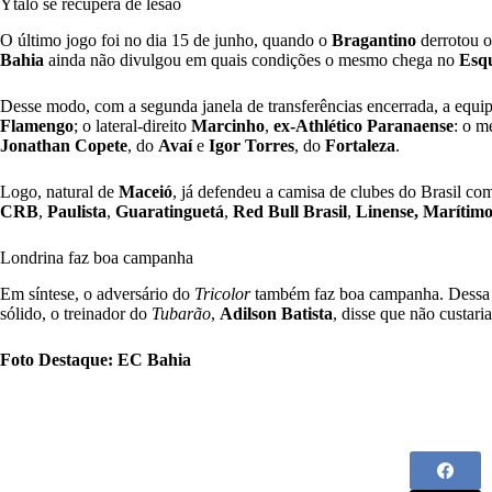
Ytalo se recupera de lesão
O último jogo foi no dia 15 de junho, quando o
Bragantino
derrotou 
Bahia
ainda não divulgou em quais condições o mesmo chega no
Esq
Desse modo, com a segunda janela de transferências encerrada, a equip
Flamengo
; o lateral-direito
Marcinho
,
ex-Athlético
Paranaense
: o m
Jonathan Copete
, do
Avaí
e
Igor Torres
, do
Fortaleza
.
Logo, natural de
Maceió
, já defendeu a camisa de clubes do Brasil c
CRB
,
Paulista
,
Guaratinguetá
,
Red Bull Brasil
,
Linense, Marítimo
Londrina faz boa campanha
Em síntese, o adversário do
Tricolor
também faz boa campanha. Dessa m
sólido, o treinador do
Tubarão
,
Adilson Batista
, disse que não custa
Foto Destaque: EC Bahia