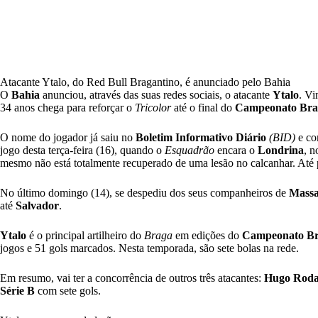
Atacante Ytalo, do Red Bull Bragantino, é anunciado pelo Bahia
O
Bahia
anunciou, através das suas redes sociais, o atacante
Ytalo
. Vi
34 anos chega para reforçar o
Tricolor
até o final do
Campeonato Brasi
O nome do jogador já saiu no
Boletim Informativo Diário
(BID)
e com
jogo desta terça-feira (16), quando o
Esquadrão
encara o
Londrina
, 
mesmo não está totalmente recuperado de uma lesão no calcanhar. Até po
No último domingo (14), se despediu dos seus companheiros de
Mass
até
Salvador
.
Ytalo
é o principal artilheiro do
Braga
em edições do
Campeonato Bra
jogos e 51 gols marcados. Nesta temporada, são sete bolas na rede.
Em resumo, vai ter a concorrência de outros três atacantes:
Hugo Roda
Série B
com sete gols.