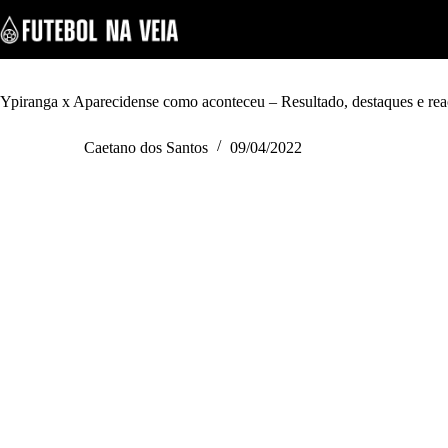
S
k
i
p
t
o
Ypiranga x Aparecidense como aconteceu – Resultado, destaques e rea
c
o
Caetano dos Santos
09/04/2022
n
t
e
n
t