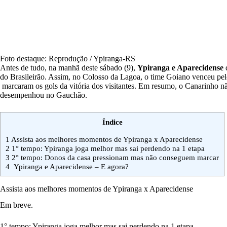
Foto destaque: Reprodução / Ypiranga-RS
Antes de tudo, na manhã deste sábado (9),
Ypiranga e Aparecidense
do Brasileirão. Assim, no Colosso da Lagoa, o time Goiano venceu pel
marcaram os gols da vitória dos visitantes. Em resumo, o Canarinho 
desempenhou no Gauchão.
Índice
1
Assista aos melhores momentos de Ypiranga x Aparecidense
2
1° tempo: Ypiranga joga melhor mas sai perdendo na 1 etapa
3
2° tempo: Donos da casa pressionam mas não conseguem marcar
4
Ypiranga e Aparecidense – E agora?
Assista aos melhores momentos de Ypiranga x Aparecidense
Em breve.
1° tempo: Ypiranga joga melhor mas sai perdendo na 1 etapa