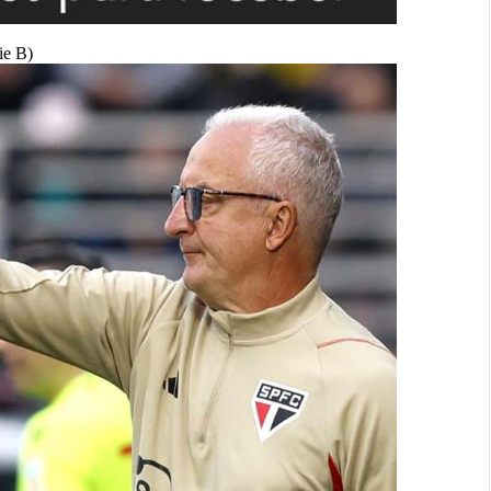
ie B)