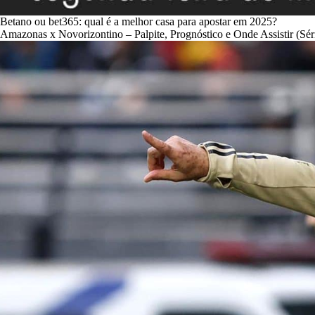
Betano ou bet365: qual é a melhor casa para apostar em 2025?
Amazonas x Novorizontino – Palpite, Prognóstico e Onde Assistir (Sér