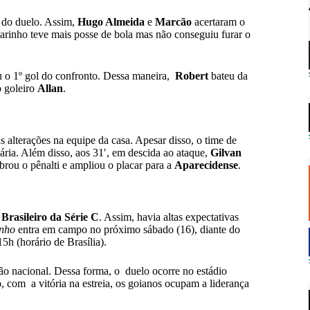
 do duelo. Assim,
Hugo Almeida
e
Marcão
acertaram o
arinho teve mais posse de bola mas não conseguiu furar o
o 1º gol do confronto. Dessa maneira,
Robert
bateu da
o goleiro
Allan
.
lterações na equipe da casa. Apesar disso, o time de
ária. Além disso, aos 31′, em descida ao ataque,
Gilvan
rou o pênalti e ampliou o placar para a
Aparecidense
.
rasileiro da Série C
. Assim, havia altas expectativas
nho
entra em campo no próximo sábado (16), diante do
 15h (horário de Brasília).
são nacional. Dessa forma, o duelo ocorre no estádio
o, com a vitória na estreia, os goianos ocupam a liderança