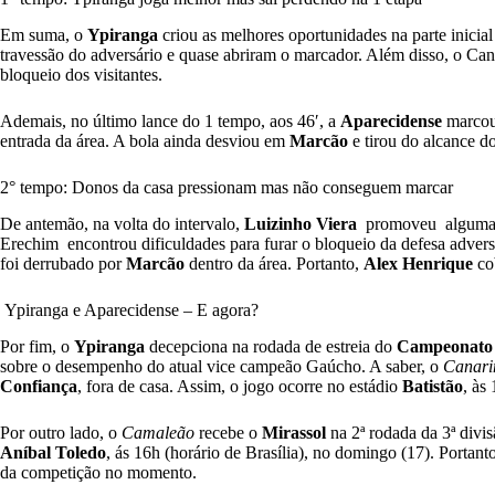
Em suma, o
Ypiranga
criou as melhores oportunidades na parte inicial
travessão do adversário e quase abriram o marcador. Além disso, o Can
bloqueio dos visitantes.
Ademais, no último lance do 1 tempo, aos 46′, a
Aparecidense
marcou 
entrada da área. A bola ainda desviou em
Marcão
e tirou do alcance d
2° tempo: Donos da casa pressionam mas não conseguem marcar
De antemão, na volta do intervalo,
Luizinho
Viera
promoveu algumas a
Erechim encontrou dificuldades para furar o bloqueio da defesa advers
foi derrubado por
Marcão
dentro da área. Portanto,
Alex Henrique
cob
Ypiranga e Aparecidense – E agora?
Por fim, o
Ypiranga
decepciona na rodada de estreia do
Campeonato B
sobre o desempenho do atual vice campeão Gaúcho. A saber, o
Canari
Confiança
, fora de casa. Assim, o jogo ocorre no estádio
Batistão
, às
Por outro lado, o
Camaleão
recebe o
Mirassol
na 2ª rodada da 3ª divi
Aníbal Toledo
, ás 16h (horário de Brasília), no domingo (17). Portant
da competição no momento.