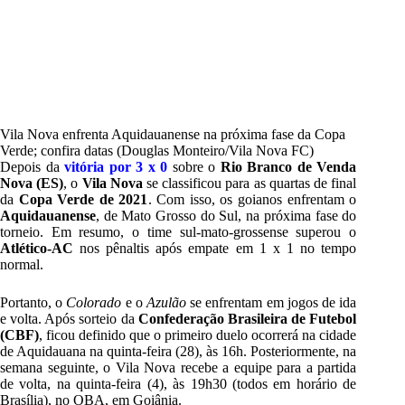
Vila Nova enfrenta Aquidauanense na próxima fase da Copa
Verde; confira datas (Douglas Monteiro/Vila Nova FC)
Depois da
vitória por 3 x 0
sobre o
Rio Branco de Venda
Nova (ES)
, o
Vila Nova
se classificou para as quartas de final
da
Copa Verde de 2021
. Com isso, os goianos enfrentam o
Aquidauanense
, de Mato Grosso do Sul, na próxima fase do
torneio. Em resumo, o time sul-mato-grossense superou o
Atlético-AC
nos pênaltis após empate em 1 x 1 no tempo
normal.
Portanto, o
Colorado
e o
Azulão
se enfrentam em jogos de ida
e volta. Após sorteio da
Confederação Brasileira de Futebol
(CBF)
, ficou definido que o primeiro duelo ocorrerá na cidade
de Aquidauana na quinta-feira (28), às 16h. Posteriormente, na
semana seguinte, o Vila Nova recebe a equipe para a partida
de volta, na quinta-feira (4), às 19h30 (todos em horário de
Brasília), no OBA, em Goiânia.