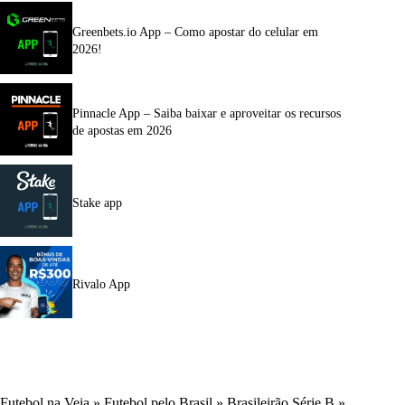
Greenbets.io App – Como apostar do celular em
2026!
Pinnacle App – Saiba baixar e aproveitar os recursos
de apostas em 2026
Stake app
Rivalo App
Futebol na Veia
»
Futebol pelo Brasil
»
Brasileirão Série B
»