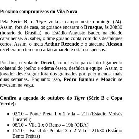
Próximo compromissos do Vila Nova
Pela
Série B
, o
Tigre
volta a campo neste domingo (24).
Assim, fora de casa, os goianos encaram o
Brusque
, às 20h30
(horário de Brasília), no Estádio Augusto Bauer, na cidade
catarinense. A. saber, o time goiano conta com dois desfalques
certos. Assim, o meia
Arthur Rezende
e o atacante
Alesson
receberam o terceiro cartão amarelo e estão suspensos.
Por fim, o volante
Deivid
, com lesão parcial do ligamento
colateral do joelho e edema ósseo, desfalca a equipe. Assim, o
jogador deve seguir fora dos gramados por, pelo menos, mais
duas semanas. Enquanto isso,
Pedro Bambu
e
Moacir
se
revezam na vaga.
Confira a agenda de outubro do
Tigre
(Série B e Copa
Verde):
02/10 – Ponte Preta
1 x 1
Vila – 21h (Estádio Moisés
Lucarelli)
08/10 – Vila
1 x 0
Remo – 19h (OBA)
15/10 – Brasil de Pelotas
2 x 2
Vila – 21h30 (Estádio
Bento Freitas)