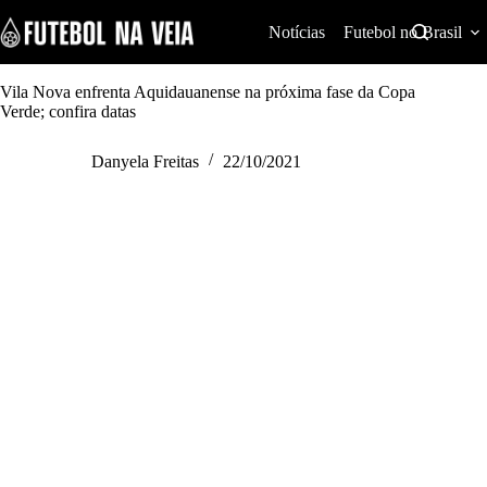
S
k
Notícias
Futebol no Brasil
i
p
t
Vila Nova enfrenta Aquidauanense na próxima fase da Copa
o
Verde; confira datas
c
o
Danyela Freitas
22/10/2021
n
t
e
n
t