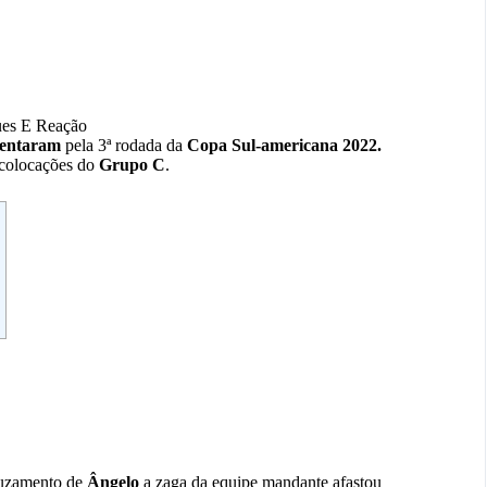
ues E Reação
rentaram
pela 3ª rodada da
Copa Sul-americana 2022.
 colocações do
Grupo C
.
ruzamento de
Ângelo
a zaga da equipe mandante afastou