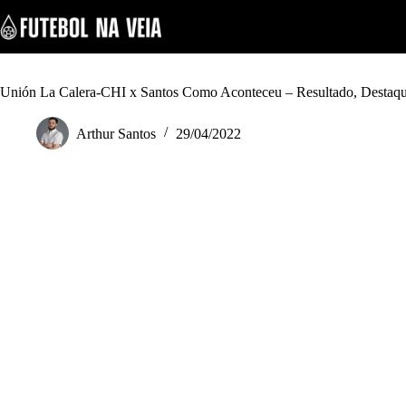
S
k
i
p
t
o
Unión La Calera-CHI x Santos Como Aconteceu – Resultado, Destaq
c
o
Arthur Santos
29/04/2022
n
t
e
n
t