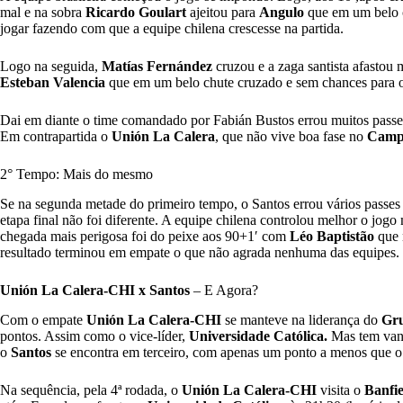
mal e na sobra
Ricardo Goulart
ajeitou para
Angulo
que em um belo c
jogar fazendo com que a equipe chilena crescesse na partida.
Logo na seguida,
Matías Fernández
cruzou e a zaga santista afastou 
Esteban Valencia
que em um belo chute cruzado e sem chances para o
Dai em diante o time comandado por Fabián Bustos errou muitos passes 
Em contrapartida o
Unión La Calera
, que não vive boa fase no
Campe
2° Tempo: Mais do mesmo
Se na segunda metade do primeiro tempo, o Santos errou vários passes
etapa final não foi diferente. A equipe chilena controlou melhor o jogo 
chegada mais perigosa foi do peixe aos 90+1′ com
Léo Baptistão
que 
resultado terminou em empate o que não agrada nenhuma das equipes.
Unión La Calera-CHI x Santos
– E Agora?
Com o empate
Unión La Calera-CHI
se manteve na liderança do
Gr
pontos. Assim como o vice-líder,
Universidade Católica.
Mas tem vant
o
Santos
se encontra em terceiro, com apenas um ponto a menos que o 
Na sequência, pela 4ª rodada, o
Unión La Calera-CHI
visita o
Banfie