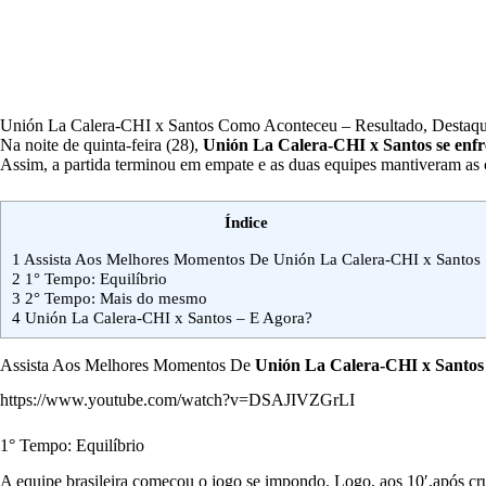
Unión La Calera-CHI x Santos Como Aconteceu – Resultado, Destaq
Na noite de quinta-feira (28),
Unión La Calera-CHI x Santos
se enf
Assim, a partida terminou em empate e as duas equipes mantiveram as
Índice
1
Assista Aos Melhores Momentos De Unión La Calera-CHI x Santos
2
1° Tempo: Equilíbrio
3
2° Tempo: Mais do mesmo
4
Unión La Calera-CHI x Santos – E Agora?
Assista Aos Melhores Momentos De
Unión La Calera-CHI x Santos
https://www.youtube.com/watch?v=DSAJIVZGrLI
1° Tempo: Equilíbrio
A equipe brasileira começou o jogo se impondo. Logo, aos 10′,após c