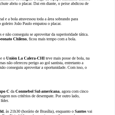
hute abriu o placar. Dai em diante, o peixe abdicou de
mal e a bola atravessou toda a área sobrando para
 goleiro João Paulo empatou o placar.
e não conseguiu se aproveitar da superioridade tática.
onato Chileno
, ficou mais tempo com a bola.
 e o
Unión La Calera-CHI
teve mais posse de bola, na
mas não ofereceu perigo ao gol santista, entretanto a
não conseguiu aproveitar a oportunidade. Com isso, o
upo C
da
Conmebol Sul-americana
, agora com cinco
agem nos critérios de desempate. Por outro lado,
líder.
ld
, às 21h30 (horário de Brasília), enquanto o
Santos
vai