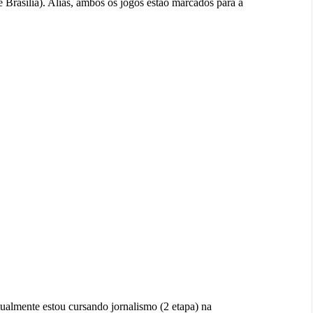
e Brasília). Aliás, ambos os jogos estão marcados para a
almente estou cursando jornalismo (2 etapa) na