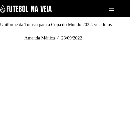
S
k
i
p
t
Uniforme da Tunísia para a Copa do Mundo 2022: veja fotos
o
c
Amanda Mânica
23/09/2022
o
n
t
e
n
t