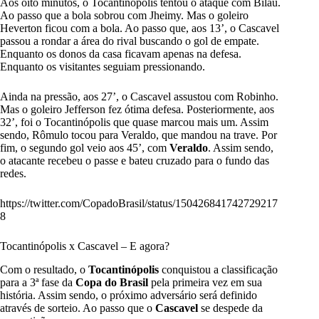
Aos oito minutos, o Tocantinópolis tentou o ataque com Bilau.
Ao passo que a bola sobrou com Jheimy. Mas o goleiro
Heverton ficou com a bola. Ao passo que, aos 13’, o Cascavel
passou a rondar a área do rival buscando o gol de empate.
Enquanto os donos da casa ficavam apenas na defesa.
Enquanto os visitantes seguiam pressionando.
Ainda na pressão, aos 27’, o Cascavel assustou com Robinho.
Mas o goleiro Jefferson fez ótima defesa. Posteriormente, aos
32’, foi o Tocantinópolis que quase marcou mais um. Assim
sendo, Rômulo tocou para Veraldo, que mandou na trave. Por
fim, o segundo gol veio aos 45’, com
Veraldo
. Assim sendo,
o atacante recebeu o passe e bateu cruzado para o fundo das
redes.
https://twitter.com/CopadoBrasil/status/150426841742729217
8
Tocantinópolis x Cascavel – E agora?
Com o resultado, o
Tocantinópolis
conquistou a classificação
para a 3ª fase da
Copa do Brasil
pela primeira vez em sua
história. Assim sendo, o próximo adversário será definido
através de sorteio. Ao passo que o
Cascavel
se despede da