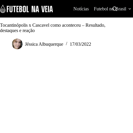
S
k
Notícias
Futebol no Brasil
i
p
t
Tocantinópolis x Cascavel como aconteceu – Resultado,
o
destaques e reação
c
o
Jéssica Albuquerque
17/03/2022
n
t
e
n
t