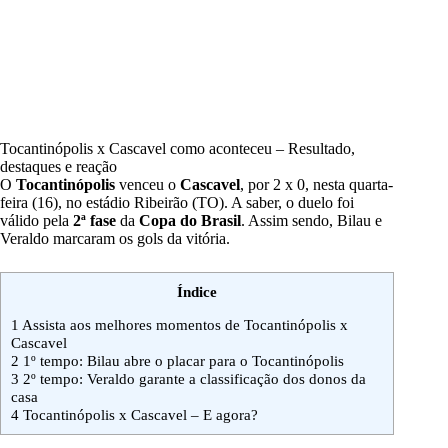
Tocantinópolis x Cascavel como aconteceu – Resultado,
destaques e reação
O
Tocantinópolis
venceu o
Cascavel
, por 2 x 0, nesta quarta-
feira (16), no estádio Ribeirão (TO). A saber, o duelo foi
válido pela
2ª fase
da
Copa do Brasil
. Assim sendo, Bilau e
Veraldo marcaram os gols da vitória.
Índice
1
Assista aos melhores momentos de Tocantinópolis x
Cascavel
2
1º tempo: Bilau abre o placar para o Tocantinópolis
3
2º tempo: Veraldo garante a classificação dos donos da
casa
4
Tocantinópolis x Cascavel – E agora?