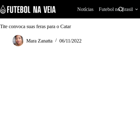
S
k
Notícias
Futebol no Brasil
i
p
t
Tite convoca suas feras para o Catar
o
c
Mara Zanatta
06/11/2022
o
n
t
e
n
t