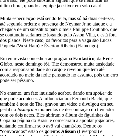
Fora isso, ele pode substituir alguém que se machucar na
última hora, quando a equipe já estiver em solo catari.
Muita especulação está sendo feita, mas só há duas certezas,
até segunda ordem: a presença de Neymar Jr no ataque e a
chegada de um substituto para o meia Philippe Coutinho, que
se contundiu seriamente jogando pelo Aston Villa, e está fora
dos planos. Neste caso, os favoritos para a vaga são Lucas
Paquetá (West Ham) e Éverton Ribeiro (Flamengo).
Em entrevista concedida ao programa
Fantástico
, da Rede
Globo, neste domingo (6), Tite demonstrou muita ansiedade
com a responsabilidade do cargo e revelou que tem até
acordado no meio da noite pensando no assunto, pois um erro
pode ser péssimo.
No entanto, um fato inusitado acabou dando um
spoiler
do
que pode acontecer. A influenciadora Fernanda Bachi, que
também é nora de Tite, gravou um vídeo e divulgou em seu
perfil no
Instagram
momentos de descontração do treinador
com os dois netos. Eles abriram o álbum de figurinhas da
Copa na página do Brasil e começaram a apontar jogadores,
tentando confirmar se o avô vai chamá-los. Dentre os
“convocados” estão os goleiros
Alisson
(Liverpool) e