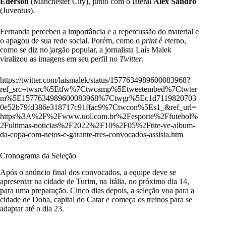
Ederson
(Manchester City), junto com o lateral
Alex Sandro
(Juventus).
Fernanda percebeu a importância e a repercussão do material e
o apagou de sua rede social. Porém, como o
print
é eterno,
como se diz no jargão popular, a jornalista Laís Malek
viralizou as imagens em seu perfil no
Twitter
.
https://twitter.com/laismalek/status/1577634989600083968?
ref_src=twsrc%5Etfw%7Ctwcamp%5Etweetembed%7Ctwter
m%5E1577634989600083968%7Ctwgr%5Ec1d7119820703
0e52b79fd386e318717c91ffac9%7Ctwcon%5Es1_&ref_url=
https%3A%2F%2Fwww.uol.com.br%2Fesporte%2Ffutebol%
2Fultimas-noticias%2F2022%2F10%2F05%2Ftite-ve-album-
da-copa-com-netos-e-garante-tres-convocados-assista.htm
Cronograma da Seleção
Após o anúncio final dos convocados, a equipe deve se
apresentar na cidade de Turim, na Itália, no próximo dia 14,
para uma preparação. Cinco dias depois, a seleção voa para a
cidade de Doha, capital do Catar e começa os treinos para se
adaptar até o dia 23.