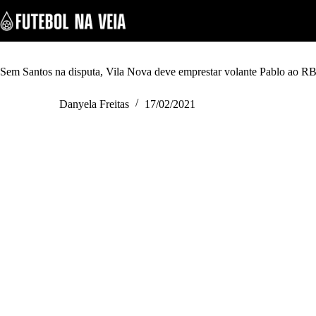
S
k
i
p
t
o
Sem Santos na disputa, Vila Nova deve emprestar volante Pablo ao R
c
o
Danyela Freitas
17/02/2021
n
t
e
n
t