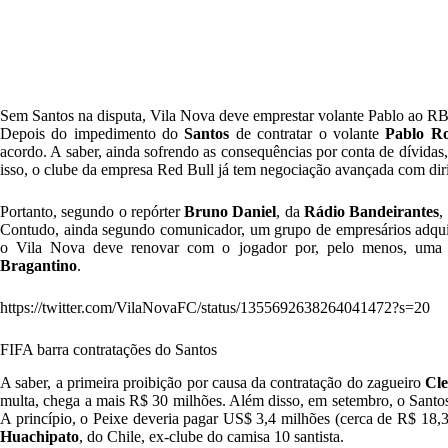
Sem Santos na disputa, Vila Nova deve emprestar volante Pablo ao R
Depois do impedimento do
Santos
de contratar o volante
Pablo Ro
acordo. A saber, ainda sofrendo as consequências por conta de dívidas
isso, o clube da empresa Red Bull já tem negociação avançada com dir
Portanto, segundo o repórter
Bruno Daniel
, da
Rádio Bandeirantes
,
Contudo, ainda segundo comunicador, um grupo de empresários adquiri
o Vila Nova deve renovar com o jogador por, pelo menos, uma 
Bragantino
.
https://twitter.com/VilaNovaFC/status/1355692638264041472?s=20
FIFA barra contratações do Santos
A saber, a primeira proibição por causa da contratação do zagueiro
Cle
multa, chega a mais R$ 30 milhões. Além disso, em setembro, o Sant
A princípio, o Peixe deveria pagar US$ 3,4 milhões (cerca de R$ 18,3 
Huachipato
, do Chile, ex-clube do camisa 10 santista.