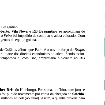
B Bragantino
berto
,
Vila Nova
e
RB Bragantino
se aproximam de
, o
Peixe
foi impedido de contratar o atleta colorado. Com
igentes da equipe goiana.
 de Goiânia, afirma que Pablo é o novo reforço do
Braga
.
u parte dos direitos econômicos do atleta. Sendo assim,
temporada e, com isso, emprestaria o volante ao
RB
ber Reis
, do Hamburgo. Em suma, o débito, com juros e
os foi punido novamente por conta da chegada de
Soteldo
.
milhões na cotação atual). Assim, a quantia deveria para