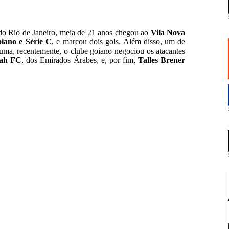
 do Rio de Janeiro, meia de 21 anos chegou ao
Vila Nova
ano e Série C
, e marcou dois gols. Além disso, um de
uma, recentemente, o clube goiano negociou os atacantes
jah FC
, dos Emirados Árabes, e, por fim,
Talles Brener