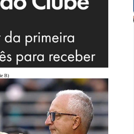
ie B)