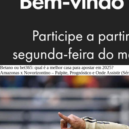
Betano ou bet365: qual é a melhor casa para apostar em 2025?
Amazonas x Novorizontino – Palpite, Prognóstico e Onde Assistir (Sér