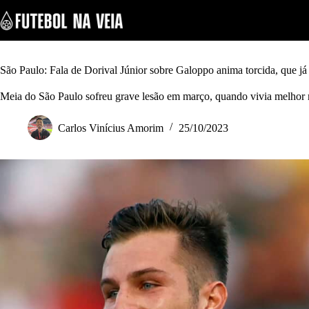
S
k
i
p
t
o
São Paulo: Fala de Dorival Júnior sobre Galoppo anima torcida, que já
c
o
Meia do São Paulo sofreu grave lesão em março, quando vivia melhor
n
t
Carlos Vinícius Amorim
25/10/2023
e
n
t