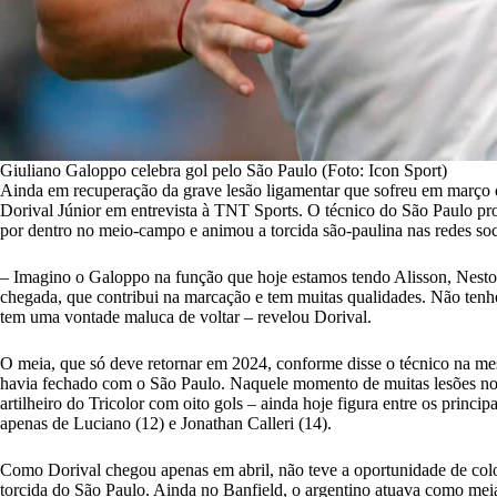
Giuliano Galoppo celebra gol pelo São Paulo (Foto: Icon Sport)
Ainda em recuperação da grave lesão ligamentar que sofreu em março 
Dorival Júnior em entrevista à TNT Sports. O técnico do São Paulo pr
por dentro no meio-campo e animou a torcida são-paulina nas redes soc
– Imagino o Galoppo na função que hoje estamos tendo Alisson, Nest
chegada, que contribui na marcação e tem muitas qualidades. Não tenho
tem uma vontade maluca de voltar – revelou Dorival.
O meia, que só deve retornar em 2024, conforme disse o técnico na m
havia fechado com o São Paulo. Naquele momento de muitas lesões no
artilheiro do Tricolor com oito gols – ainda hoje figura entre os princip
apenas de Luciano (12) e Jonathan Calleri (14).
Como Dorival chegou apenas em abril, não teve a oportunidade de colo
torcida do São Paulo. Ainda no Banfield, o argentino atuava como mei