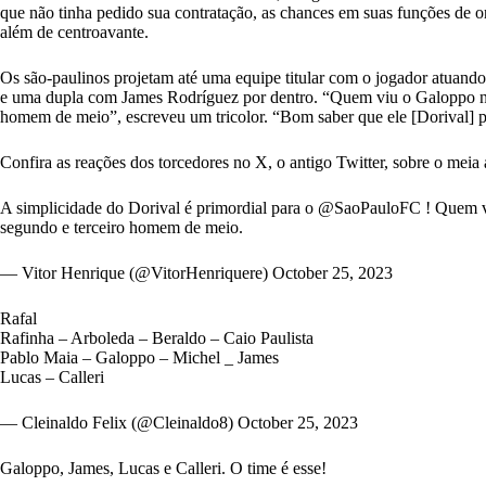
que não tinha pedido sua contratação, as chances em suas funções de o
além de centroavante.
Os são-paulinos projetam até uma equipe titular com o jogador atuando
e uma dupla com James Rodríguez por dentro. “Quem viu o Galoppo na 
homem de meio”, escreveu um tricolor. “Bom saber que ele [Dorival] p
Confira as reações dos torcedores no X, o antigo Twitter, sobre o meia 
A simplicidade do Dorival é primordial para o
@SaoPauloFC
! Quem v
segundo e terceiro homem de meio.
— Vitor Henrique (@VitorHenriquere)
October 25, 2023
Rafal
Rafinha – Arboleda – Beraldo – Caio Paulista
Pablo Maia – Galoppo – Michel _ James
Lucas – Calleri
— Cleinaldo Felix (@Cleinaldo8)
October 25, 2023
Galoppo, James, Lucas e Calleri. O time é esse!