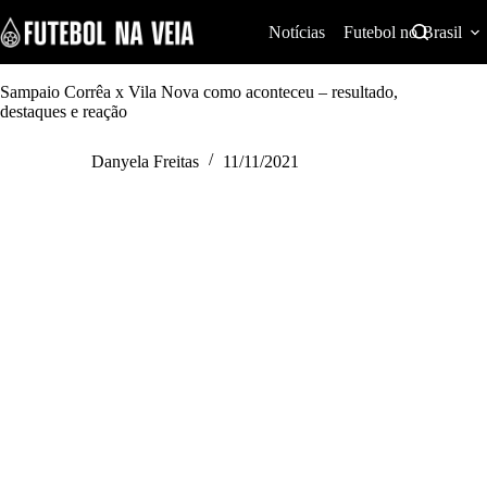
S
k
Notícias
Futebol no Brasil
i
p
t
Sampaio Corrêa x Vila Nova como aconteceu – resultado,
o
destaques e reação
c
o
Danyela Freitas
11/11/2021
n
t
e
n
t