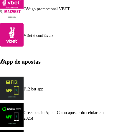
Código promocional VBET
VBet é confiável?
App de apostas
F12 bet app
Greenbets.io App – Como apostar do celular em
2026!