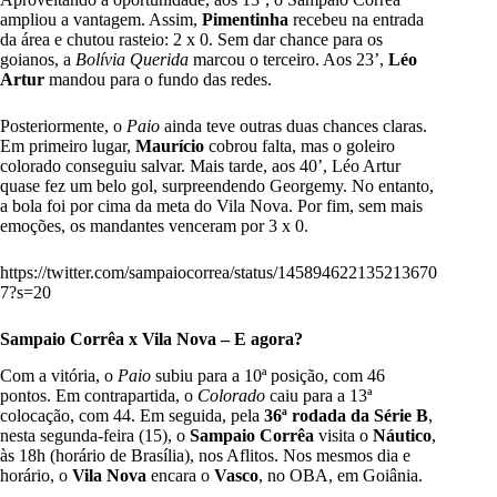
ampliou a vantagem. Assim,
Pimentinha
recebeu na entrada
da área e chutou rasteio: 2 x 0. Sem dar chance para os
goianos, a
Bolívia Querida
marcou o terceiro. Aos 23’,
Léo
Artur
mandou para o fundo das redes.
Posteriormente, o
Paio
ainda teve outras duas chances claras.
Em primeiro lugar,
Maurício
cobrou falta, mas o goleiro
colorado conseguiu salvar. Mais tarde, aos 40’, Léo Artur
quase fez um belo gol, surpreendendo Georgemy. No entanto,
a bola foi por cima da meta do Vila Nova. Por fim, sem mais
emoções, os mandantes venceram por 3 x 0.
https://twitter.com/sampaiocorrea/status/145894622135213670
7?s=20
Sampaio Corrêa x Vila Nova – E agora?
Com a vitória, o
Paio
subiu para a 10ª posição, com 46
pontos. Em contrapartida, o
Colorado
caiu para a 13ª
colocação, com 44. Em seguida, pela
36ª rodada da Série B
,
nesta segunda-feira (15), o
Sampaio Corrêa
visita o
Náutico
,
às 18h (horário de Brasília), nos Aflitos. Nos mesmos dia e
horário, o
Vila Nova
encara o
Vasco
, no OBA, em Goiânia.