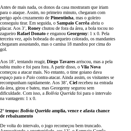
Antes de mais nada, os donos da casa mostraram que iriam
para o ataque. Assim, no primeiro minuto, chegaram com
perigo após cruzamento de
Pimentinha
, mas o goleiro
conseguiu tirar. Em seguida, o
Sampaio Corrêa
abriu o
placar. Aos 3’,
Roney
chutou de fora da área, a bola tocou no
zagueiro
Rafael Donato
e enganou
Georgemy
: 1 x 0. Pela
terceira vez, após bobeada do arqueiro colorado, os mandantes
chegaram assustando, mas o camisa 18 mandou por cima do
gol.
Aos 18’, tentando reagir,
Diego Tavares
arriscou, mas a pela
subiu muito e foi para fora. A partir disso, o
Vila Nova
começou a atacar mais. No entanto, o time goiano dava
espaço para o
Paio
contra-atacar. Ainda assim, os visitantes se
recompunham rapidamente. Aos 38’,
Ciel
recebeu na entrada
da área, girou e bateu, mas Georgemy segurou sem
dificuldade. Com isso, a
Bolívia Querida
foi para o intervalo
na vantagem: 1 x 0.
2° tempo:
Bolívia Querida
amplia, vence e afasta chance
de rebaixamento
De volta do intervalo, o jogo recomeçou bem truncado.
Aproveitando a oportunidade, aos 13’, o Sampaio Corrêa