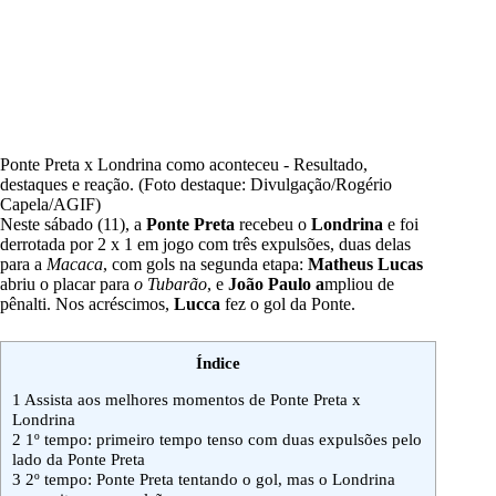
Ponte Preta x Londrina como aconteceu - Resultado,
destaques e reação. (Foto destaque: Divulgação/Rogério
Capela/AGIF)
Neste sábado (11), a
Ponte Preta
recebeu o
Londrina
e foi
derrotada por 2 x 1 em jogo com três expulsões, duas delas
para a
Macaca
, com gols na segunda etapa:
Matheus Lucas
abriu o placar para
o Tubarão
, e
João Paulo a
mpliou de
pênalti. Nos acréscimos,
Lucca
fez o gol da Ponte.
Índice
1
Assista aos melhores momentos de Ponte Preta x
Londrina
2
1º tempo: primeiro tempo tenso com duas expulsões pelo
lado da Ponte Preta
3
2º tempo: Ponte Preta tentando o gol, mas o Londrina