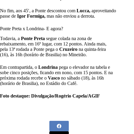
No fim, aos 45′, a Ponte descontou com
Lucca,
aproveitando
passe de
Igor Formiga,
mas não enviou a derrota.
Ponte Preta x Londrina- E agora?
Todavia, a
Ponte Preta
segue colada na zona de
rebaixamento, em 16º lugar, com 12 pontos. Ainda mais,
pela 13ª rodada a Ponte pega o
Cruzeiro
na quinta-feira
(16), às 16h (horário de Brasilia) no Mineirão.
Em contrapartida, o
Londrina
pega o elevador na tabela e
sobe cinco posições, ficando em nono, com 15 pontos. E na
próxima rodada recebe o
Vasco
no sábado (18), às 16h
(horário de Brasilia), no Estádio do Café.
Foto destaque: Divulgação/Rogério Capela/AGIF