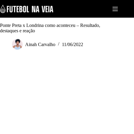
S
k
i
p
t
Ponte Preta x Londrina como aconteceu – Resultado,
o
destaques e reação
c
o
Ainah Carvalho
11/06/2022
n
t
e
n
t