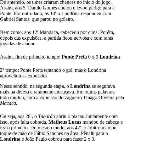
De antemão, os times criaram chances no início do jogo.
Assim, aos 5′ Danilo Gomes chutou e levou perigo para a
Ponte. Por outro lado, as 10′ o Londrina respondeu com
Gabriel Santos, que parou no goleiro.
Bem como, aos 12′ Mandaca, cabeceou por cima. Porém,
depois das expulsões, a partida ficou nervosa e com raras
jogadas de ataque.
Assim, fim de primeiro tempo:
Ponte Preta
0 x 0
Londrina
2º tempo: Ponte Preta tentando o gol, mas o Londrina
aproveitou as expulsões
Nesse sentido, na segunda etapa, o
Londrina
se segurava
mais na defesa e raramente ameaçava. Em outras palavras,
tudo mudou, com a expulsão do zagueiro Thiago Oliveira pela
Macaca.
Ou seja, aos 28′, o
Tubarão
abriu o placar. Juntamente com
isso, após falta cobrada,
Matheus Lucas
mandou de cabeça e
fez o primeiro. Do mesmo modo, aos 42′, o árbitro marcou
toque de mão de Fábio Sanches na área. Pênalti para o
Londrina
e João Paulo cobrou para fazer 2 x 0.