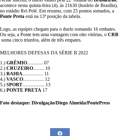
acontece nesta quinta-feira (4), às 21h30 (horário de Brasília),
no estádio Rei Pelé. Em resumo, com 25 pontos somados, a
Ponte Preta
está na 13ª posição da tabela.
Logo, as equipes chegam para o duelo somando 16 embates.
Ou seja, a Ponte tem uma vantagem com oito vitórias, o
CRB
soma cinco triunfos, além de três empates.
MELHORES DEFESAS DA SÉRIE B 2022
1.)
GRÊMIO
………. 07
2.)
CRUZEIRO
……. 10
3.)
BAHIA
…………. 11
4.)
VASCO
…………. 12
5.)
SPORT
………….. 13
6.)
PONTE PRETA
17
Foto destaque: Divulgação/Diego Almeida/PontePress