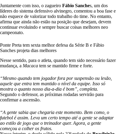
Juntamente com isso, o zagueiro
Fábio Sanche
s, um dos
líderes do sistema defensivo alvinegro, comentou a boa fase e
não esquece de valorizar todo trabalho do time. No entanto,
afirma que ainda não estão na posição que desejam, devem
continuar evoluindo e sempre buscar coisas melhores neo
campeonato.
Ponte Preta tem sexta melhor defesa da Série B e Fábio
Sanches projeta dias melhores
Nesse sentido, para o atleta, quando tem sido necessário fazer
mudança, a
Macaca
tem se mantido firme e forte.
“Mesmo quando tem jogador fora por suspensão ou lesão,
aquele que entra tem mantido o nível da equipe. Isso só
mostra o quanto nosso dia-a-dia é bom”, completa.
Segundo o defensor, as próximas rodadas servirão para
confirmar a ascensão.
“A gente sabia que chegaria este momento. Bem como, o
futebol é assim. Leva um certo tempo até a gente se adaptar
ao estilo de jogo que o treinador quer. Agora, a gente
começou a colher os frutos.
Nesse ínterim, o duelo válido pela 22ª rodada do
Brasileirão
,