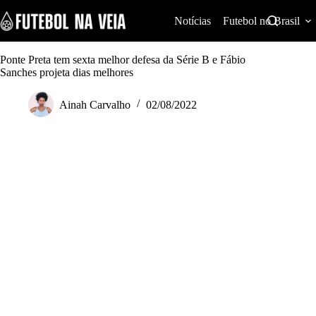
S
k
Notícias
Futebol no Brasil
i
p
t
Ponte Preta tem sexta melhor defesa da Série B e Fábio
o
Sanches projeta dias melhores
c
o
Ainah Carvalho
02/08/2022
n
t
e
n
t