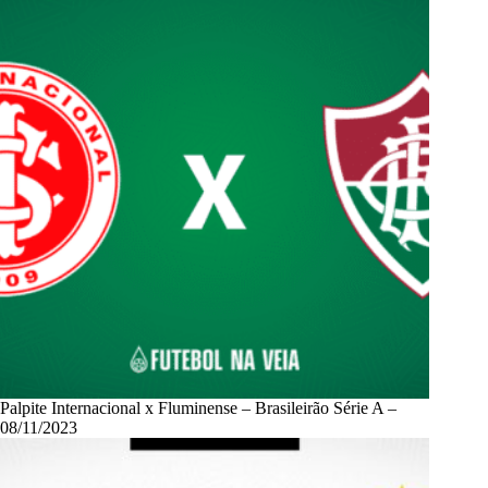
Palpite Internacional x Fluminense – Brasileirão Série A –
08/11/2023