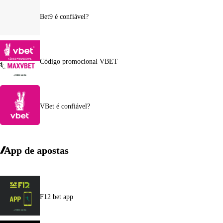
Bet9 é confiável?
Código promocional VBET
VBet é confiável?
App de apostas
F12 bet app