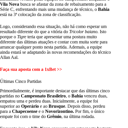
Vila Nova
busca se afastar da zona de rebaixamento para a
Série C, enfrentando mais uma mudança de técnico, o
Bahia
está na 3ª colocação da zona de classificação.
Logo, considerando essa situação, não há como esperar um
resultado diferente do que a vitória do
Tricolor baiano.
Isto
porque o
Tigre
teria que apresentar uma postura muito
diferente das últimas atuações e contar com muita sorte para
arrancar qualquer ponto nesta partida. Ademais, a equipe
ainda estará se adaptando às novas recomendações do técnico
Allan Aal.
Faça sua aposta com a 1xBet >>
Últimas Cinco Partidas
Primordialmente, é importante destacar que das últimas cinco
partidas no
Campeonato Brasileiro
, o
Bahia
venceu duas,
empatou uma e perdeu duas. Inicialmente, a equipe foi
superior ao
Operário
e ao
Brusque
. Depois disso, perdeu
para a
Chapecoense
e o
Novorizontino.
Por fim, o único
empate foi com o time do
Grêmio
, na última rodada.