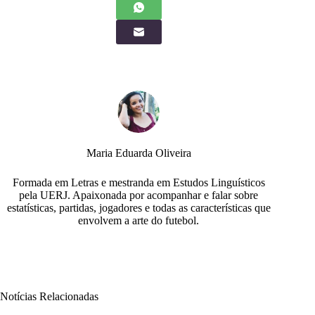
Maria Eduarda Oliveira
Formada em Letras e mestranda em Estudos Linguísticos
pela UERJ. Apaixonada por acompanhar e falar sobre
estatísticas, partidas, jogadores e todas as características que
envolvem a arte do futebol.
Notícias Relacionadas