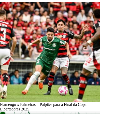
Flamengo x Palmeiras – Palpites para a Final da Copa
Libertadores 2025