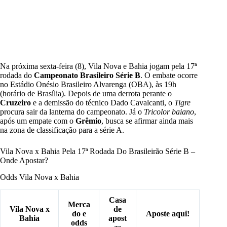
Na próxima sexta-feira (8), Vila Nova e
Bahia
jogam pela 17ª
rodada do
Campeonato Brasileiro Série B
. O embate ocorre
no Estádio Onésio Brasileiro Alvarenga (OBA), às 19h
(horário de Brasília). Depois de uma derrota perante o
Cruzeiro
e a
demissão do técnico Dado Cavalcanti
, o
Tigre
procura sair da lanterna do campeonato. Já o
Tricolor baiano
,
após um empate com o
Grêmio
, busca se afirmar ainda mais
na zona de classificação para a série A.
Vila Nova x Bahia Pela 17ª Rodada Do Brasileirão Série B –
Onde Apostar?
Odds Vila Nova x Bahia
Casa
Merca
Vila Nova x
de
do e
Aposte aqui!
Bahia
apost
odds