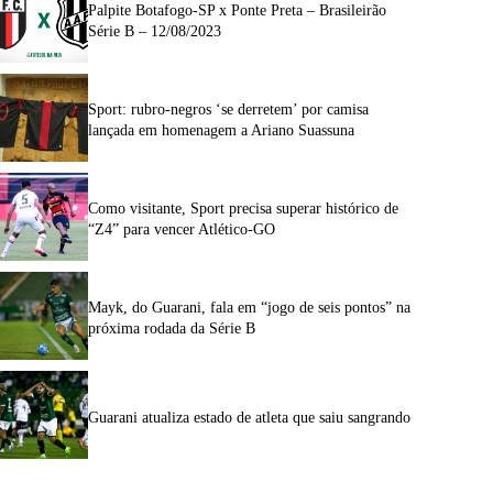
Palpite Botafogo-SP x Ponte Preta – Brasileirão
Série B – 12/08/2023
Sport: rubro-negros ‘se derretem’ por camisa
lançada em homenagem a Ariano Suassuna
Como visitante, Sport precisa superar histórico de
“Z4” para vencer Atlético-GO
Mayk, do Guarani, fala em “jogo de seis pontos” na
próxima rodada da Série B
Guarani atualiza estado de atleta que saiu sangrando