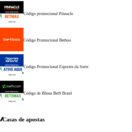
Código promocional Pinnacle
Código Promocional Betboo
Codigo Promocional Esportes da Sorte
Código de Bônus Bet9 Brasil
Casas de apostas