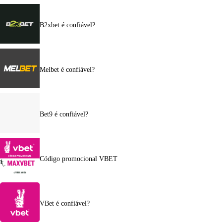
B2xbet é confiável?
Melbet é confiável?
Bet9 é confiável?
Código promocional VBET
VBet é confiável?