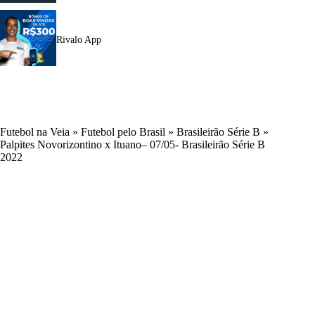
Rivalo App
Futebol na Veia
»
Futebol pelo Brasil
»
Brasileirão Série B
»
Palpites Novorizontino x Ituano– 07/05- Brasileirão Série B
2022