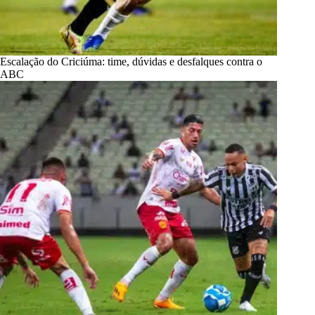
Escalação do Criciúma: time, dúvidas e desfalques contra o
ABC