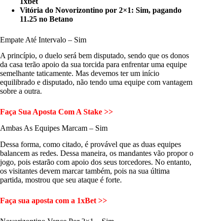
1xbet
Vitória do Novorizontino por 2×1: Sim,
pagando
11.25 no Betano
Empate Até Intervalo – Sim
A princípio, o duelo será bem disputado, sendo que os donos
da casa terão apoio da sua torcida para enfrentar uma equipe
semelhante taticamente. Mas devemos ter um início
equilibrado e disputado, não tendo uma equipe com vantagem
sobre a outra.
Faça Sua Aposta Com A Stake >>
Ambas As Equipes Marcam – Sim
Dessa forma, como citado, é provável que as duas equipes
balancem as redes. Dessa maneira, os mandantes
vão propor o
jogo, pois estarão com apoio dos seus torcedores. No entanto,
os visitantes devem marcar também, pois na sua última
partida, mostrou que seu ataque é forte.
Faça sua aposta com a 1xBet >>