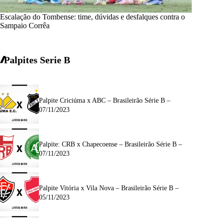
Escalação do Tombense: time, dúvidas e desfalques contra o
Sampaio Corrêa
Palpites Serie B
Palpite Criciúma x ABC – Brasileirão Série B –
07/11/2023
Palpite: CRB x Chapecoense – Brasileirão Série B –
07/11/2023
Palpite Vitória x Vila Nova – Brasileirão Série B –
05/11/2023