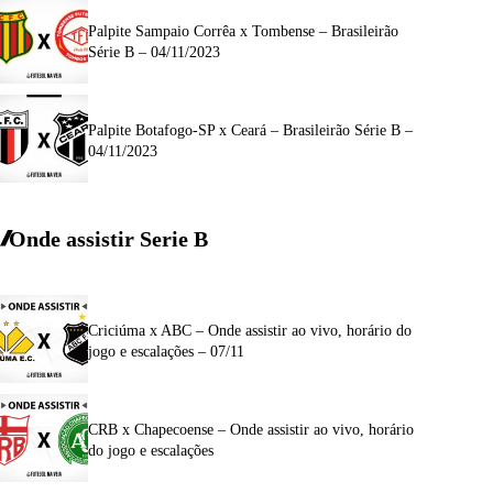
Palpite Sampaio Corrêa x Tombense – Brasileirão
Série B – 04/11/2023
Palpite Botafogo-SP x Ceará – Brasileirão Série B –
04/11/2023
Onde assistir Serie B
Criciúma x ABC – Onde assistir ao vivo, horário do
jogo e escalações – 07/11
CRB x Chapecoense – Onde assistir ao vivo, horário
do jogo e escalações