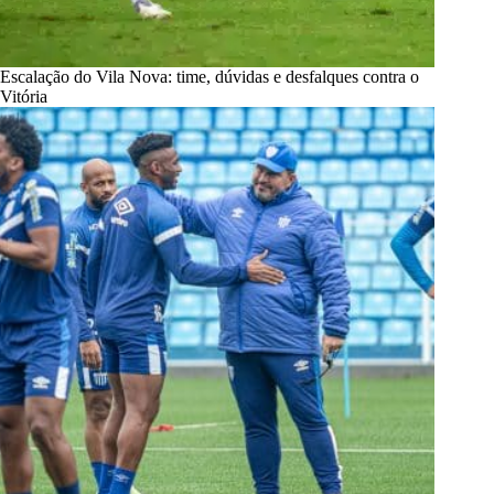
Escalação do Vila Nova: time, dúvidas e desfalques contra o
Vitória