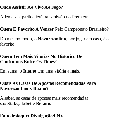
Onde Assistir
Ao Vivo Ao Jogo
?
Ademais, a partida terá transmissão no Premiere
Quem É Favorito A Vencer
Pelo Campeonato Brasileiro?
Do mesmo modo, o
Novorizontino
, por jogar em casa, é o
favorito.
Quem Tem Mais Vitórias No Histórico De
Confrontos
Entre Os Times
?
Em suma, o
Ituano
tem uma vitória a mais.
Quais As Casas De Apostas Recomendadas Para
Novorizontino x Ituano?
A saber, as casas de apostas mais recomendadas
são
Stake,
1xbet
e
Betano
.
Foto destaque: Divulgação/FNV