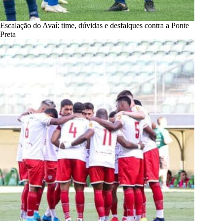
Escalação do Avaí: time, dúvidas e desfalques contra a Ponte
Preta