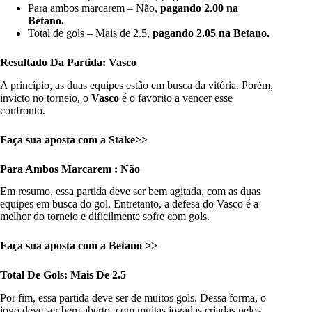
Para ambos marcarem – Não,
pagando 2.00 na
Betano.
Total de gols – Mais de 2.5,
pagando 2.05 na Betano.
Resultado Da Partida: Vasco
A princípio, as duas equipes estão em busca da vitória. Porém,
invicto no torneio, o
Vasco
é o favorito a vencer esse
confronto.
Faça sua aposta com a Stake>>
Para Ambos Marcarem : Não
Em resumo, essa partida deve ser bem agitada, com as duas
equipes em busca do gol. Entretanto, a defesa do Vasco é a
melhor do torneio e dificilmente sofre com gols.
Faça sua aposta com a Betano >>
Total De Gols: Mais De 2.5
Por fim, essa partida deve ser de muitos gols. Dessa forma, o
jogo deve ser bem aberto, com muitas jogadas criadas pelos