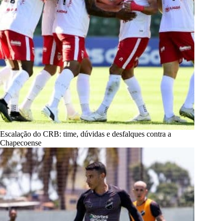
Escalação do CRB: time, dúvidas e desfalques contra a
Chapecoense