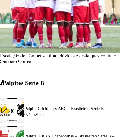
Escalação do Tombense: time, dúvidas e desfalques contra o
Sampaio Corrêa
Palpites Serie B
Palpite Criciúma x ABC – Brasileirão Série B –
07/11/2023
Palpite: CRB x Chapecoense – Brasileirão Série B –