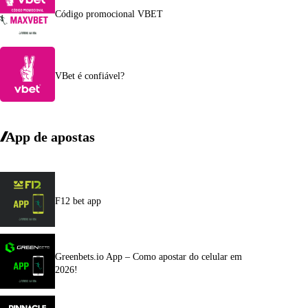
Código promocional VBET
VBet é confiável?
App de apostas
F12 bet app
Greenbets.io App – Como apostar do celular em
2026!