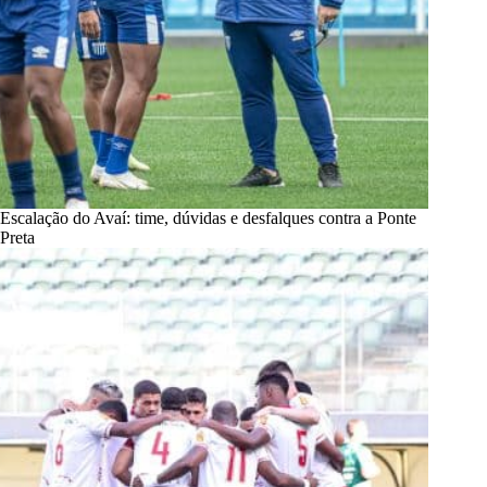
Escalação do Avaí: time, dúvidas e desfalques contra a Ponte
Preta