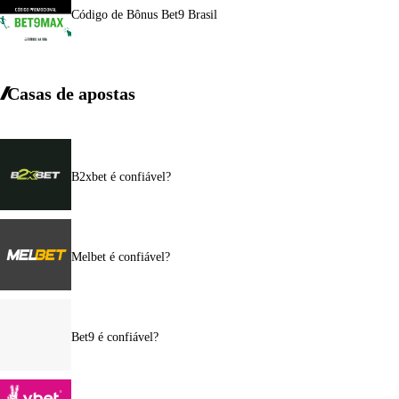
Código de Bônus Bet9 Brasil
Casas de apostas
B2xbet é confiável?
Melbet é confiável?
Bet9 é confiável?