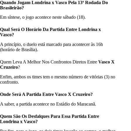
Quando Jogam Londrina x Vasco Pela 13ª Rodada Do
Brasileirão?
Em síntese, o jogo acontece neste sábado (18).
Qual Será O Horário Da Partida Entre Londrina x
Vasco?
A princípio, o duelo está marcado para acontecer às 16h
(horário de Brasília).
Quem Leva A Melhor Nos Confrontos Diretos Entre
Vasco X
Cruzeiro
?
Enfim, ambos os times tem o mesmo número de vitórias (3) no
confronto.
Onde Será A Partida Entre Vasco X Cruzeiro?
A saber, a partida acontece no Estádio do Maracanã.
Quem São Os Desfalques Para Essa Partida Entre
Londrina x
Vasco
?