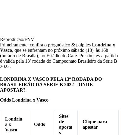
Reprodução/FNV
Primeiramente, confira o prognóstico & palpites
Londrina x
Vasco,
que se enfrentam no próximo sábado (18), às 16h
(horário de Brasília), no Estádio do Café. Por fim, essa partida
é válida pela 13ª rodada do Campeonato Brasileiro da Série B
2022.
LONDRINA X VASCO PELA 13ª RODADA DO
BRASILEIRÃO DA SÉRIE B 2022 – ONDE
APOSTAR?
Odds Londrina x Vasco
Sites
Londrin
de
Clique para
a x
Odds
aposta
apostar
Vasco
s