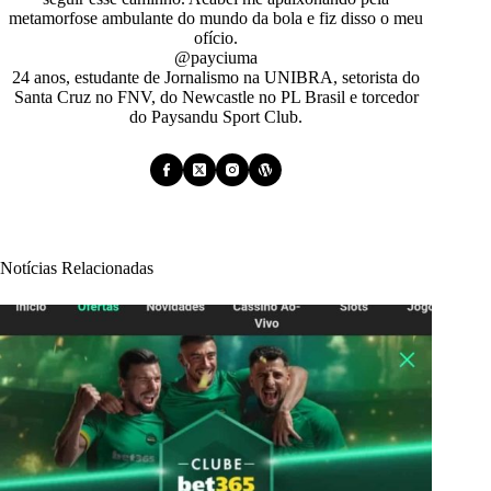
metamorfose ambulante do mundo da bola e fiz disso o meu
ofício.
@payciuma
24 anos, estudante de Jornalismo na UNIBRA, setorista do
Santa Cruz no FNV, do Newcastle no PL Brasil e torcedor
do Paysandu Sport Club.
Notícias Relacionadas