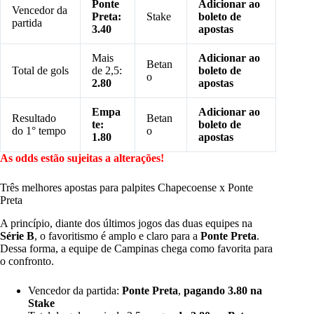
Ponte
Adicionar ao
Vencedor da
Preta:
Stake
boleto de
partida
3.40
apostas
Mais
Adicionar ao
Betan
Total de gols
de 2,5:
boleto de
o
2.80
apostas
Empa
Adicionar ao
Resultado
Betan
te:
boleto de
do 1° tempo
o
1.80
apostas
As odds estão sujeitas a alterações!
Três melhores apostas para palpites Chapecoense x Ponte
Preta
A princípio, diante dos últimos jogos das duas equipes na
Série B
, o favoritismo é amplo e claro para a
Ponte Preta
.
Dessa forma, a equipe de Campinas chega como favorita para
o confronto.
Vencedor da partida:
Ponte Preta
,
pagando 3.80 na
Stake