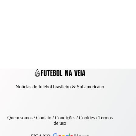
Notícias do futebol brasileiro & Sul americano
Quem somos
/
Contato
/ Condições /
Cookies
/
Termos
de uso