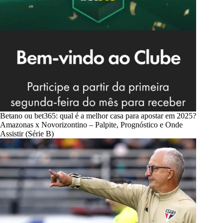
Betano ou bet365: qual é a melhor casa para apostar em 2025?
Amazonas x Novorizontino – Palpite, Prognóstico e Onde
Assistir (Série B)