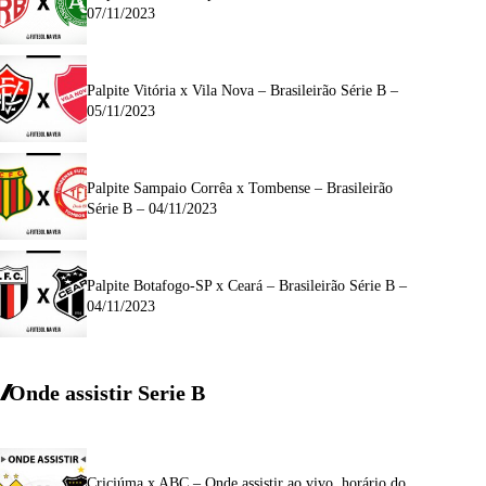
07/11/2023
Palpite Vitória x Vila Nova – Brasileirão Série B –
05/11/2023
Palpite Sampaio Corrêa x Tombense – Brasileirão
Série B – 04/11/2023
Palpite Botafogo-SP x Ceará – Brasileirão Série B –
04/11/2023
Onde assistir Serie B
Criciúma x ABC – Onde assistir ao vivo, horário do