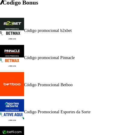
Codigo Bonus
Código promocional b2xbet
Código promocional Pinnacle
Código Promocional Betboo
Codigo Promocional Esportes da Sorte