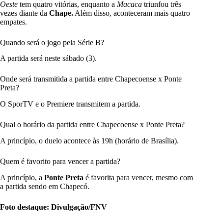
Oeste
tem quatro vitórias, enquanto a
Macaca
triunfou três
vezes diante da
Chape.
Além disso, aconteceram mais quatro
empates.
Quando será o jogo pela Série B?
A partida será neste sábado (3).
Onde será transmitida a partida entre Chapecoense x Ponte
Preta?
O SporTV e o Premiere transmitem a partida.
Qual o horário da partida entre Chapecoense x Ponte Preta?
A princípio, o duelo acontece às 19h (horário de Brasília).
Quem é favorito para vencer a partida?
A princípio, a
Ponte Preta
é favorita para vencer, mesmo com
a partida sendo em Chapecó.
Foto destaque: Divulgação/FNV