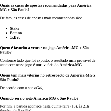
Quais as casas de apostas recomendadas para América-
MG x São Paulo
?
De fato, as casas de apostas mais recomendadas são:
Stake
Betano
1xBet
Quem é favorito a vencer no jogo América-MG x São
Paulo
?
Conforme tudo que foi exposto, o resultado mais provável de
acontecer nesse jogo é uma vitória do
América-MG
.
Quem tem mais vitórias no retrospecto de América-MG x
São Paulo
?
De acordo com o site
oGol
,
Quando será o jogo América-MG x São Paulo?
Por fim, a partida acontece nesta quinta-feira (18), às 21h
(horário de Brasília).