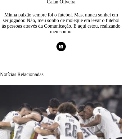
Caian Oliveira
Minha paixão sempre foi o futebol. Mas, nunca sonhei em
ser jogador. Não, meu sonho de moleque era levar o futebol
às pessoas através da Comunicação. E aqui estou, realizando
meu sonho.
Notícias Relacionadas