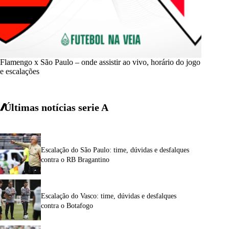
Flamengo x São Paulo – onde assistir ao vivo, horário do jogo
e escalações
Últimas notícias
serie A
Escalação do São Paulo: time, dúvidas e desfalques
contra o RB Bragantino
Escalação do Vasco: time, dúvidas e desfalques
contra o Botafogo