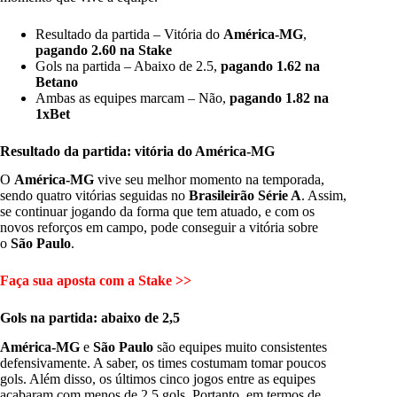
Resultado da partida – Vitória do
América-MG
,
pagando 2.60 na Stake
Gols na partida – Abaixo de 2.5,
pagando 1.62 na
Betano
Ambas as equipes marcam – Não,
pagando 1.82 na
1xBet
Resultado da partida: vitória do América-MG
O
América-MG
vive seu melhor momento na temporada,
sendo quatro vitórias seguidas no
Brasileirão Série A
. Assim,
se continuar jogando da forma que tem atuado, e com os
novos reforços em campo, pode conseguir a vitória sobre
o
São Paulo
.
Faça sua aposta com a Stake >>
Gols na partida: abaixo de 2,5
América-MG
e
São Paulo
são equipes muito consistentes
defensivamente. A saber, os times costumam tomar poucos
gols. Além disso, os últimos cinco jogos entre as equipes
acabaram com menos de 2,5 gols. Portanto, em termos de