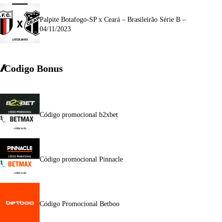
Palpite Botafogo-SP x Ceará – Brasileirão Série B –
04/11/2023
Codigo Bonus
Código promocional b2xbet
Código promocional Pinnacle
Código Promocional Betboo