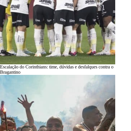
Escalação do Corinthians: time, dúvidas e desfalques contra o
Bragantino