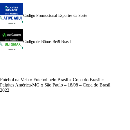
Codigo Promocional Esportes da Sorte
Código de Bônus Bet9 Brasil
Futebol na Veia
»
Futebol pelo Brasil
»
Copa do Brasil
»
Palpites América-MG x São Paulo – 18/08 – Copa do Brasil
2022