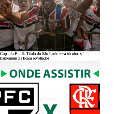
Copa do Brasil: Título do São Paulo leva tricolores à loucura e
flamenguistas ficam revoltados