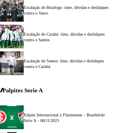
Escalação do Botafogo: time, dúvidas e desfalques
contra o Vasco
Escalação do Cuiabá: time, dúvidas e desfalques
contra o Santos
Escalação do Santos: time, dúvidas e desfalques
contra o Cuiabá
Palpites Serie A
Palpite Internacional x Fluminense – Brasileirão
Série A – 08/11/2023