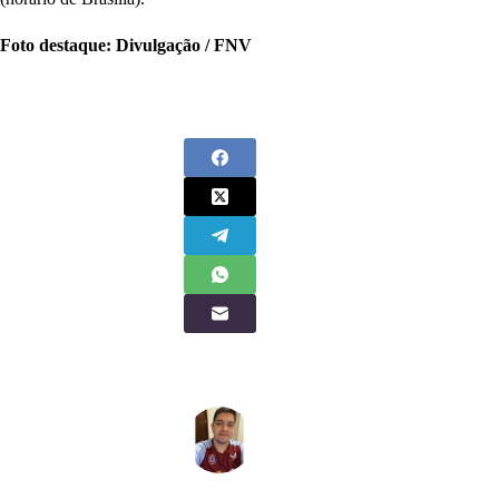
Foto destaque: Divulgação / FNV