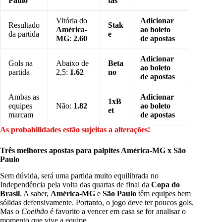
Paulo
tas
Vitória do
Adicionar
Resultado
Stak
América-
ao boleto
da partida
e
MG
:
2.60
de apostas
Adicionar
Gols na
Abaixo de
Beta
ao boleto
partida
2,5:
1.62
no
de apostas
Ambas as
Adicionar
1xB
equipes
Não:
1.82
ao boleto
et
marcam
de apostas
As probabilidades estão sujeitas a alterações!
Três melhores apostas para palpites América-MG x São
Paulo
Sem dúvida, será uma partida muito equilibrada no
Independência pela volta das quartas de final da
Copa do
Brasil
. A saber,
América-MG
e
São Paulo
têm equipes bem
sólidas defensivamente. Portanto, o jogo deve ter poucos gols.
Mas o
Coelhão
é favorito a vencer em casa se for analisar o
momento que vive a equipe.