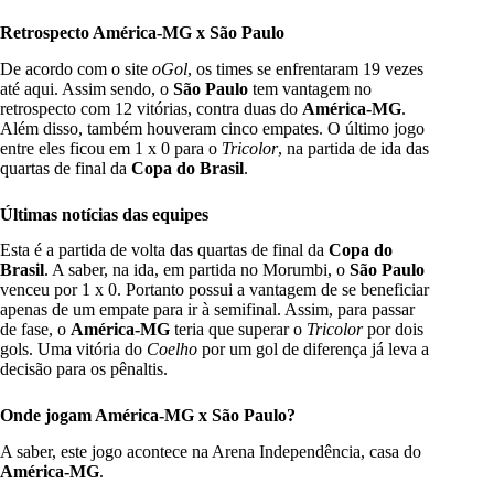
Retrospecto América-MG x São Paulo
De acordo com o site
oGol
, os times se enfrentaram 19 vezes
até aqui. Assim sendo, o
São Paulo
tem vantagem no
retrospecto com 12 vitórias, contra duas do
América-MG
.
Além disso, também houveram cinco empates. O último jogo
entre eles ficou em 1 x 0 para o
Tricolor
, na partida de ida das
quartas de final da
Copa do Brasil
.
Últimas notícias das equipes
Esta é a partida de volta das quartas de final da
Copa do
Brasil
. A saber, na ida, em partida no Morumbi, o
São Paulo
venceu por 1 x 0. Portanto possui a vantagem de se beneficiar
apenas de um empate para ir à semifinal. Assim, para passar
de fase, o
América-MG
teria que superar o
Tricolor
por dois
gols. Uma vitória do
Coelho
por um gol de diferença já leva a
decisão para os pênaltis.
Onde jogam América-MG x São Paulo?
A saber, este jogo acontece na Arena Independência, casa do
América-MG
.