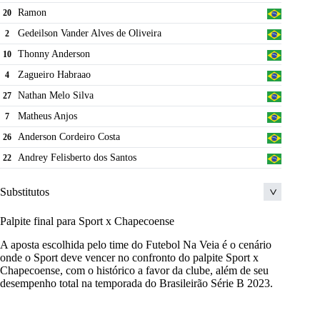
Ramon
20
Emerson Raymundo Santos
14
Gedeilson Vander Alves de Oliveira
2
Renato Alves de Mendonca
16
Thonny Anderson
10
Igor
16
Zagueiro Habraao
4
Rhaldney
19
Nathan Melo Silva
27
Marcos Vinicius Serrato
17
Matheus Anjos
7
Daniel
23
Anderson Cordeiro Costa
26
Andrey Felisberto dos Santos
22
Substitutos
Palpite final para Sport x Chapecoense
Romario
16
A aposta escolhida pelo time do Futebol Na Veia é o cenário
Welliton
31
onde o Sport deve vencer no confronto do palpite Sport x
Chapecoense, com o histórico a favor da clube, além de seu
Paulo Sergio Luiz De Souza
9
desempenho total na temporada do Brasileirão Série B 2023.
Evandro Da Silva
97
Matheus de Oliveira Refundini
90