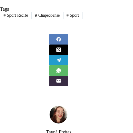
Stephannyo Afonso Lopes de Oliveira
15
Tags
#
Sport Recife
#
Chapecoense
#
Sport
Daniel De Carvalho
5
Wellington Rodrigues dos Reis
14
Randerson de Sousa Almeida
8
Tayná Freitas