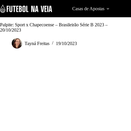
S
k
Casas de Apostas
Cod
i
p
t
Palpite: Sport x Chapecoense – Brasileirão Série B 2023 –
o
20/10/2023
c
o
Tayná Freitas
19/10/2023
n
t
e
n
t