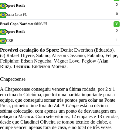
2
Sport Recife
0
Santa Cruz FC
Brazil Copa Nordeste
06/03/25
V
2
Sport Recife
1
CRB
Provável escalação do Sport:
Denis; Ewerthon (Eduardo),
(c) Rafael Thyere, Sabino, Alisson Cassiano; Fabinho, Felipe,
Felipinho; Edson Negueba, Vágner Love, Peglow (Alan
Ruiz).
Técnico:
Enderson Moreira.
Chapecoense
A Chapecoense conseguiu vencer a última rodada, por 2 x 1
em cima do Criciúma, que foi uma partida importante para a
equipe, que conseguiu somar três pontos para colar na Ponte
Preta, primeiro time fora do Z4. A
Chape
está na décima
sétima colocação, com apenas um ponto de desvantagem em
relação a Macaca. Com sete vitórias, 12 empates e 13 derrotas,
desde que Claudinei Oliveira se tornou técnico do clube, a
equipe venceu apenas fora de casa, e no total de três vezes.