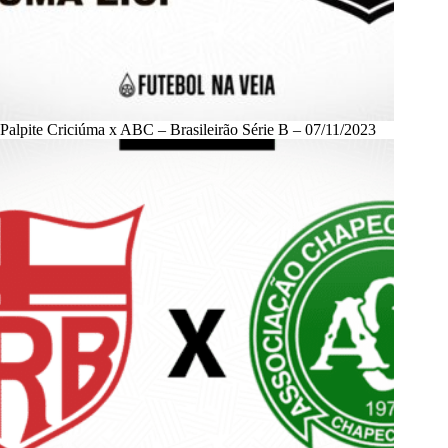
Palpite Criciúma x ABC – Brasileirão Série B – 07/11/2023