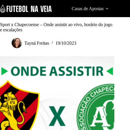
S
k
Casas de Apostas
Cod
i
p
t
Sport x Chapecoense – Onde assistir ao vivo, horário do jogo
o
e escalações
c
o
Tayná Freitas
19/10/2023
n
t
e
n
t