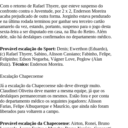
Com o retorno de Rafael Thyere, que esteve suspenso do
confronto contra o Juventude, por 2 x 2, Enderson Moreira
acaba prejudicado de outra forma. Jorginho estava pendurado
e na última rodada terminou por ganhar seu terceiro cartão
amarelo da vez, estando, portanto, suspenso para o jogo desta
sexta-feira a ser disputado em casa, na Ilha do Retiro. Além
dele, não há desfalques confirmados no departamento médico.
Provável escalação do Sport:
Denis; Ewerthon (Eduardo),
(c) Rafael Thyere, Sabino, Alisson Cassiano; Fabinho, Felipe,
Felipinho; Edson Negueba, Vágner Love, Peglow (Alan
Ruiz).
Técnico:
Enderson Moreira.
Escalação Chapecoense
Já a escalação da Chapecoense não deve divergir muito.
Claudinei Oliveira deve manter a mesma equipe, já que os
desfalques permaneceram os mesmos. Estão fora e por conta
do departamento médico os seguintes jogadores: Alisson
Farias, Felipe Albuquerque e Maurício, que ainda não foram
liberados para voltarem a campo.
Provável escalação da Chapecoense
: Airton, Ronei, Bruno