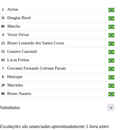
Felipe
94
Airton
1
Wanderson
77
Douglas Borel
31
Nathan
17
Mancha
80
Ronaldo
5
Victor Ferraz
4
Eduardo
26
Bruno Leonardo dos Santos Covas
13
Gustavo Cazonatti
55
Lucas Freitas
43
Giovanni Fernando Cofreste Pavani
7
Henrique
9
Marcinho
29
Bruno Nazario
88
Substitutos
Bruno
22
Escalações são anunciadas aproximadamente 1 hora antes