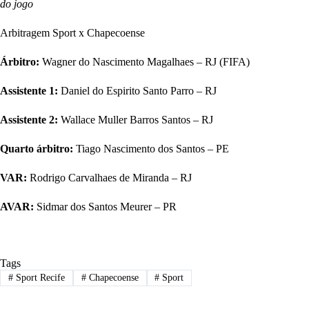
Kaio Silva Mendes
8
do jogo
Rafael Ribeiro Alves
30
Arbitragem Sport x Chapecoense
Tomas Almino Bastos Silva
20
Árbitro:
Wagner do Nascimento Magalhaes – RJ (FIFA)
Marco Antonio
97
Felipe Ferreira
94
Assistente 1:
Daniel do Espirito Santo Parro – RJ
Dudu
70
Assistente 2:
Wallace Muller Barros Santos – RJ
Cristiano
6
Quarto árbitro:
Tiago Nascimento dos Santos – PE
Rodrigo
32
Fabiano da Silva Souza
67
VAR:
Rodrigo Carvalhaes de Miranda – RJ
Carlos Eduardo
51
AVAR:
Sidmar dos Santos Meurer – PR
Tags
#
Sport Recife
#
Chapecoense
#
Sport