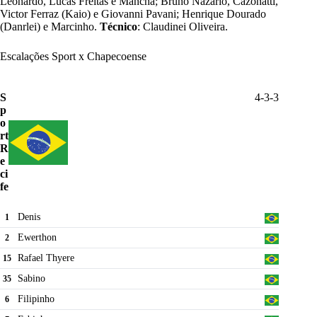
Leonardo, Lucas Freitas e Mancha; Bruno Nazário, Cazonatti,
Victor Ferraz (Kaio) e Giovanni Pavani; Henrique Dourado
(Danrlei) e Marcinho.
Técnico
: Claudinei Oliveira.
Escalações Sport x Chapecoense
S
4-3-3
p
o
rt
R
e
ci
fe
Denis
1
Ewerthon
2
Rafael Thyere
15
Sabino
35
Filipinho
6