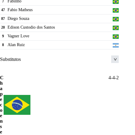
Fabinho
7
Fabio Matheus
47
Diego Souza
87
Edison Custodio dos Santos
20
Vagner Love
9
Alan Ruiz
8
Substitutos
Michel Barbosa de Lima
23
C
4-4-2
h
Facundo Labandeira
30
a
Edinho
11
p
e
Fabricio Daniel
97
c
o
Chico
44
e
Pedro
n
48
s
Jordan Esteves da Costa Daniel
76
e