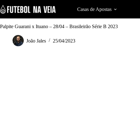
S
k
Casas de Apostas
Cod
i
p
t
Palpite Guarani x Ituano – 28/04 – Brasileirão Série B 2023
o
c
João Jales
25/04/2023
o
n
t
e
n
t