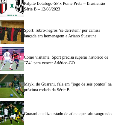
Palpite Botafogo-SP x Ponte Preta – Brasileirão
Série B – 12/08/2023
Sport: rubro-negros ‘se derretem’ por camisa
lançada em homenagem a Ariano Suassuna
Como visitante, Sport precisa superar histórico de
“Z4” para vencer Atlético-GO
Mayk, do Guarani, fala em “jogo de seis pontos” na
próxima rodada da Série B
Guarani atualiza estado de atleta que saiu sangrando