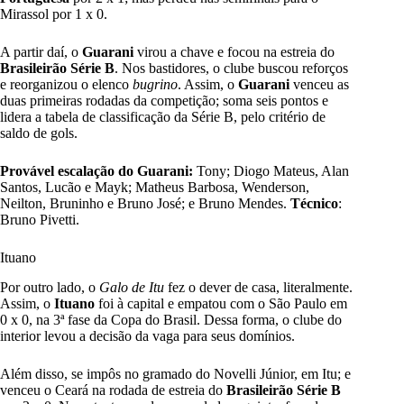
Mirassol por 1 x 0.
A partir daí, o
Guarani
virou a chave e focou na estreia do
Brasileirão Série B
. Nos bastidores, o clube buscou reforços
e reorganizou o elenco
bugrino
. Assim, o
Guarani
venceu as
duas primeiras rodadas da competição; soma seis pontos e
lidera a tabela de classificação da Série B, pelo critério de
saldo de gols.
Provável escalação do Guarani:
Tony; Diogo Mateus, Alan
Santos, Lucão e Mayk; Matheus Barbosa, Wenderson,
Neilton, Bruninho e Bruno José; e Bruno Mendes.
Técnico
:
Bruno Pivetti.
Ituano
Por outro lado, o
Galo de Itu
fez o dever de casa, literalmente.
Assim, o
Ituano
foi à capital e empatou com o São Paulo em
0 x 0, na 3ª fase da Copa do Brasil. Dessa forma, o clube do
interior levou a decisão da vaga para seus domínios.
Além disso, se impôs no gramado do Novelli Júnior, em Itu; e
venceu o Ceará
na rodada de estreia do
Brasileirão Série B