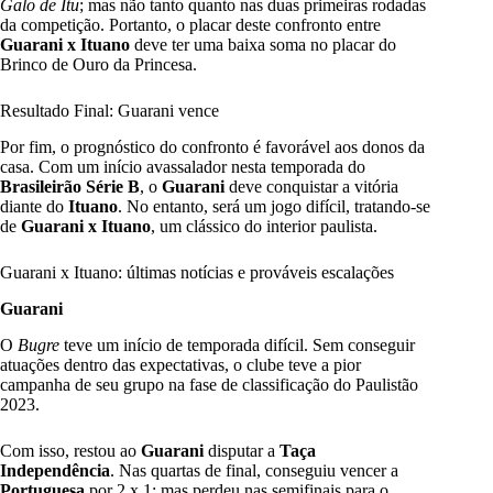
Galo de Itu
; mas não tanto quanto nas duas primeiras rodadas
da competição. Portanto, o placar deste confronto entre
Guarani x Ituano
deve ter uma baixa soma no placar do
Brinco de Ouro da Princesa.
Resultado Final: Guarani vence
Por fim, o prognóstico do confronto é favorável aos donos da
casa. Com um início avassalador nesta temporada do
Brasileirão Série B
, o
Guarani
deve conquistar a vitória
diante do
Ituano
. No entanto, será um jogo difícil, tratando-se
de
Guarani x Ituano
, um clássico do interior paulista.
Guarani x Ituano: últimas notícias e prováveis escalações
Guarani
O
Bugre
teve um início de temporada difícil. Sem conseguir
atuações dentro das expectativas, o clube teve a pior
campanha de seu grupo na fase de classificação do Paulistão
2023.
Com isso, restou ao
Guarani
disputar a
Taça
Independência
. Nas quartas de final, conseguiu vencer a
Portuguesa
por 2 x 1; mas perdeu nas semifinais para o