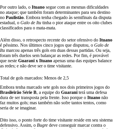
Por outro lado, o
Ituano
segue com as mesmas dificuldades
no ataque; que também foram determinantes para seu destino
no
Paulistão
. Embora tenha chegado às semifinais da disputa
estadual, o
Galo de Itu
tinha o pior ataque entre os oito clubes
classificados para o mata-mata.
Além disso, o retrospecto recente do setor ofensivo do
Ituano
é péssimo. Nos últimos cinco jogos que disputou, o
Galo de
Itu
marcou apenas três gols em duas dessas partidas. Ou seja,
foram três duelos sem balançar as redes. Por fim, é provável
que neste
Guarani x Ituano
apenas uma das equipes balance
as redes; e não deve ser o time visitante.
Total de gols marcados: Menos de 2,5
Embora tenha marcado sete gols nos dois primeiros jogos do
Brasileirão Série B
, a equipe do
Guarani
terá uma defesa
dura de ser transposta pela frente. Isso porque o
Ituano
não
faz muitos gols; mas também não sofre tantos tentos, como
seria de se imaginar.
Dito isso, o ponto forte do time visitante reside em seu sistema
defensivo. Assim, o
Bugre
deve conseguir marcar contra o