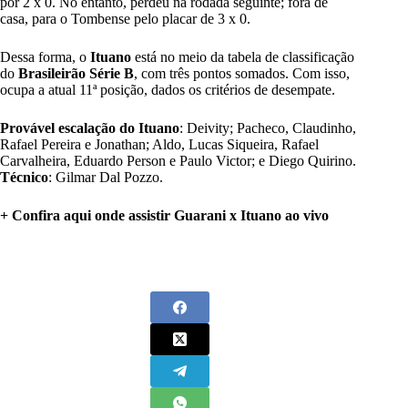
por 2 x 0. No entanto,
perdeu na rodada seguinte
; fora de
casa, para o Tombense pelo placar de 3 x 0.
Dessa forma, o
Ituano
está no meio da tabela de classificação
do
Brasileirão Série B
, com três pontos somados. Com isso,
ocupa a atual 11ª posição, dados os critérios de desempate.
Provável escalação do Ituano
: Deivity; Pacheco, Claudinho,
Rafael Pereira e Jonathan; Aldo, Lucas Siqueira, Rafael
Carvalheira, Eduardo Person e Paulo Victor; e Diego Quirino.
Técnico
: Gilmar Dal Pozzo.
+ Confira aqui onde assistir Guarani x Ituano ao vivo