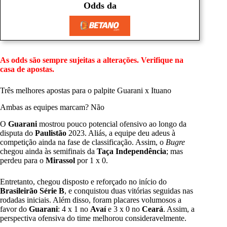
Odds da
As odds são sempre sujeitas a alterações. Verifique na
casa de apostas.
Três melhores apostas para o palpite Guarani x Ituano
Ambas as equipes marcam? Não
O
Guarani
mostrou pouco potencial ofensivo ao longo da
disputa do
Paulistão
2023. Aliás, a equipe deu adeus à
competição ainda na fase de classificação. Assim, o
Bugre
chegou ainda às semifinais da
Taça Independência
; mas
perdeu para o
Mirassol
por 1 x 0.
Entretanto, chegou disposto e reforçado no início do
Brasileirão Série B
, e conquistou duas vitórias seguidas nas
rodadas iniciais. Além disso, foram placares volumosos a
favor do
Guarani
:
4 x 1 no
Avaí
e
3 x 0 no
Ceará
. Assim, a
perspectiva ofensiva do time melhorou consideravelmente.