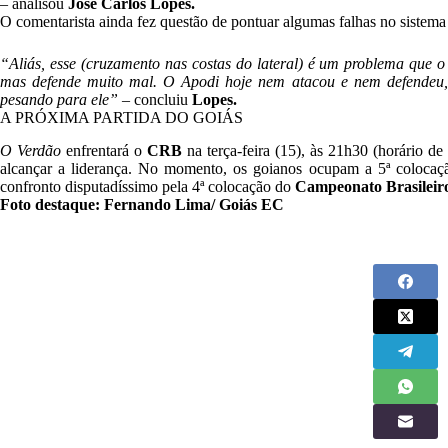
–
analisou
José Carlos Lopes.
O comentarista ainda fez questão de pontuar algumas falhas no sistem
“Aliás, esse (cruzamento nas costas do lateral) é um problema que o
mas defende muito mal. O Apodi hoje nem atacou e nem defendeu, 
pesando para ele”
– concluiu
Lopes.
A PRÓXIMA PARTIDA DO GOIÁS
O Verdão
enfrentará o
CRB
na terça-feira (15), às 21h30 (horário de
alcançar a liderança. No momento, os goianos ocupam a 5ª colocaçã
confronto disputadíssimo pela 4ª colocação do
Campeonato Brasileiro
Foto destaque: Fernando Lima/ Goiás EC