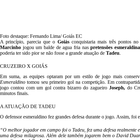
Foto destaque: Fernando Lima/ Goiás EC
A princípio, parecia que o
Goiás
conquistaria mais três pontos n
Marcinho
jogou um balde de agua fria nas
pretensões esmeraldina
poderia ter sido pior se não fosse a grande atuação de
Tadeu
.
CRUZEIRO X GOIÁS
Em suma, as equipes optaram por um estilo de jogo mais conser
Esmeraldino
tomou seu primeiro gol na competição. Em contrapartid
jogo contou com um gol contra bizarro do zagueiro
Joseph,
do Cru
minutos finais.
A ATUAÇÃO DE TADEU
O defensor esmeraldino fez grandes defesa durante o jogo. Assim, foi 
“O melhor jogador em campo foi o Tadeu, fez uma defesa realmente 
uma defesa milagrosa. Além dele também jogarem bem o David Duarte