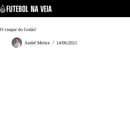
S
k
i
p
t
o
O craque do Goiás!
c
o
André Merice
14/06/2021
n
t
e
n
t