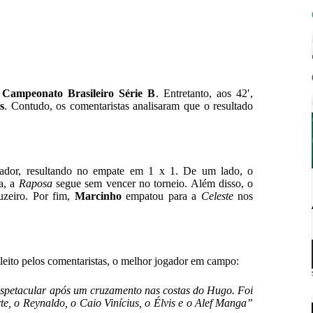
o
Campeonato Brasileiro Série B
. Entretanto, aos 42′,
s
. Contudo, os comentaristas analisaram que o resultado
vador, resultando no empate em 1 x 1. De um lado, o
a, a
Raposa
segue sem vencer no torneio. Além disso, o
zeiro. Por fim,
Marcinho
empatou para a
Celeste
nos
eleito pelos comentaristas, o melhor jogador em campo:
espetacular após um cruzamento nas costas do Hugo. Foi
, o Reynaldo, o Caio Vinícius, o Élvis e o Alef Manga”