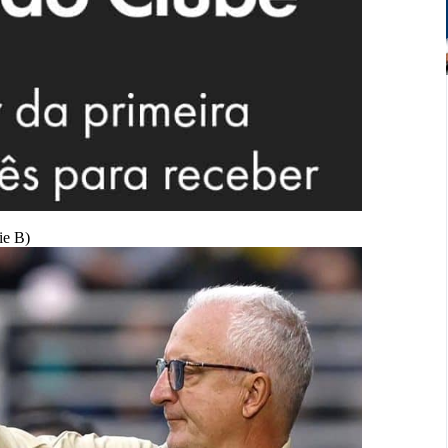
ie B)