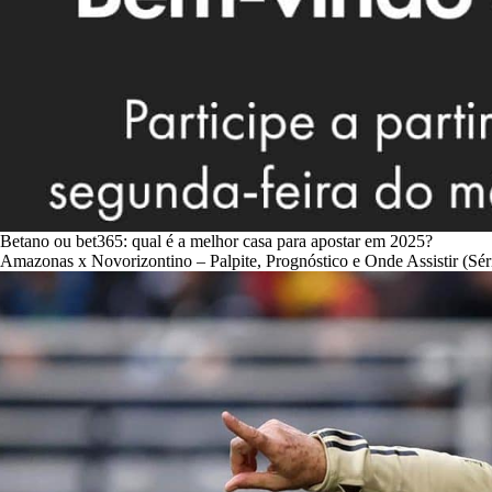
Betano ou bet365: qual é a melhor casa para apostar em 2025?
Amazonas x Novorizontino – Palpite, Prognóstico e Onde Assistir (Sér