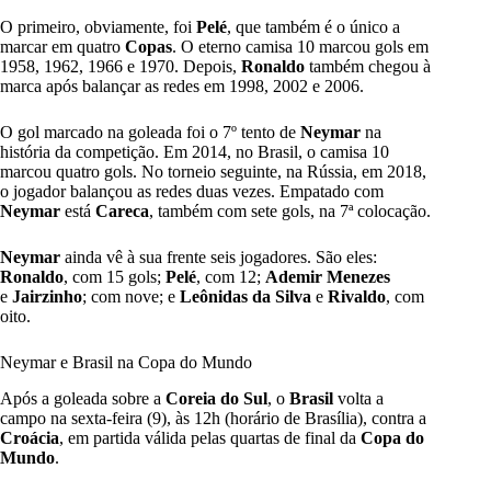
O primeiro, obviamente, foi
Pelé
, que também é o único a
marcar em quatro
Copas
. O eterno camisa 10 marcou gols em
1958, 1962, 1966 e 1970. Depois,
Ronaldo
também chegou à
marca após balançar as redes em 1998, 2002 e 2006.
O gol marcado na goleada foi o 7º tento de
Neymar
na
história da competição. Em 2014, no Brasil, o camisa 10
marcou quatro gols. No torneio seguinte, na Rússia, em 2018,
o jogador balançou as redes duas vezes. Empatado com
Neymar
está
Careca
, também com sete gols, na 7ª colocação.
Neymar
ainda vê à sua frente seis jogadores. São eles:
Ronaldo
, com 15 gols;
Pelé
, com 12;
Ademir Menezes
e
Jairzinho
; com nove; e
Leônidas da Silva
e
Rivaldo
, com
oito.
Neymar e Brasil na Copa do Mundo
Após a goleada sobre a
Coreia do Sul
, o
Brasil
volta a
campo na sexta-feira (9), às 12h (horário de Brasília), contra a
Croácia
, em partida válida pelas quartas de final da
Copa do
Mundo
.