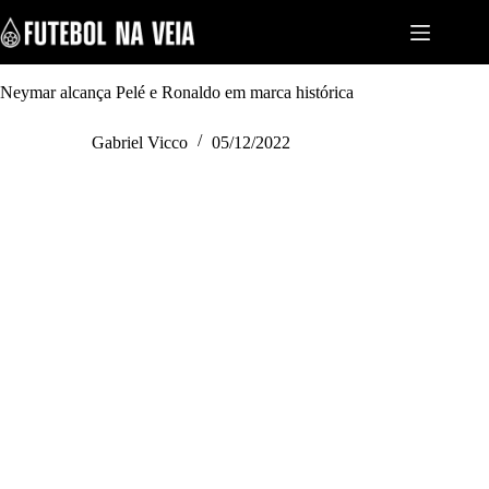
S
k
i
p
t
Neymar alcança Pelé e Ronaldo em marca histórica
o
c
Gabriel Vicco
05/12/2022
o
n
t
e
n
t