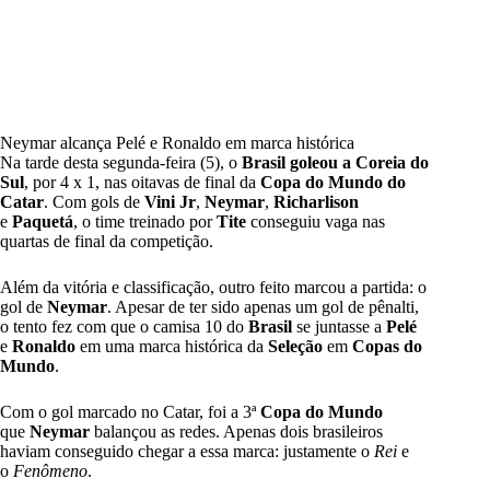
Neymar alcança Pelé e Ronaldo em marca histórica
Na tarde desta segunda-feira (5), o
Brasil goleou a Coreia do
Sul
, por 4 x 1, nas oitavas de final da
Copa do Mundo do
Catar
. Com gols de
Vini Jr
,
Neymar
,
Richarlison
e
Paquetá
, o time treinado por
Tite
conseguiu vaga nas
quartas de final da competição.
Além da vitória e classificação, outro feito marcou a partida: o
gol de
Neymar
. Apesar de ter sido apenas um gol de pênalti,
o tento fez com que o camisa 10 do
Brasil
se juntasse a
Pelé
e
Ronaldo
em uma marca histórica da
Seleção
em
Copas do
Mundo
.
Com o gol marcado no Catar, foi a 3ª
Copa do Mundo
que
Neymar
balançou as redes. Apenas dois brasileiros
haviam conseguido chegar a essa marca: justamente o
Rei
e
o
Fenômeno
.