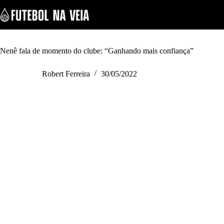
S
k
i
p
t
o
Nenê fala de momento do clube: “Ganhando mais confiança”
c
o
Robert Ferreira
30/05/2022
n
t
e
n
t