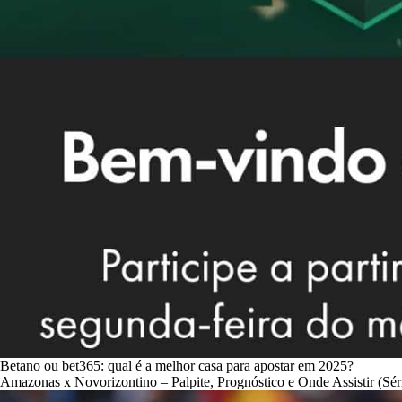
Betano ou bet365: qual é a melhor casa para apostar em 2025?
Amazonas x Novorizontino – Palpite, Prognóstico e Onde Assistir (Sér