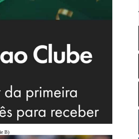
ie B)