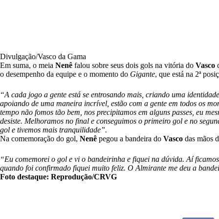
Divulgação/Vasco da Gama
Em suma, o meia
Nenê
falou sobre seus dois gols na vitória do
Vasco
c
o desempenho da equipe e o momento do
Gigante
, que está na 2ª pos
“A cada jogo a gente está se entrosando mais, criando uma identidade
apoiando de uma maneira incrível, estão com a gente em todos os mo
tempo não fomos tão bem, nos precipitamos em alguns passes, eu mes
desiste. Melhoramos no final e conseguimos o primeiro gol e no seg
gol e tivemos mais tranquilidade”.
Na comemoração do gol,
Nenê
pegou a bandeira do
Vasco
das mãos do
“Eu comemorei o gol e vi o bandeirinha e fiquei na dúvida. Aí ficamos
quando foi confirmado fiquei muito feliz. O Almirante me deu a ban
Foto destaque: Reprodução/CRVG