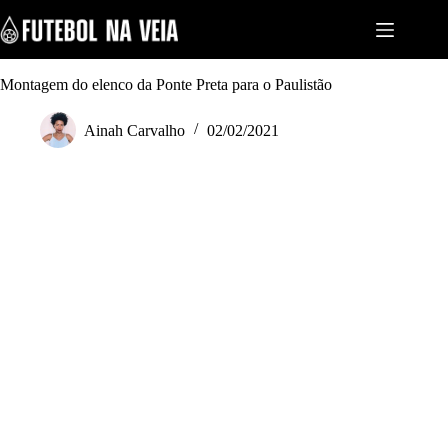
S
k
i
p
t
Montagem do elenco da Ponte Preta para o Paulistão
o
c
Ainah Carvalho
02/02/2021
o
n
t
e
n
t