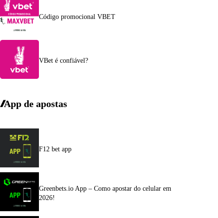
Código promocional VBET
VBet é confiável?
App de apostas
F12 bet app
Greenbets.io App – Como apostar do celular em
2026!