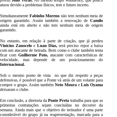
jovem
João Veras.
Ao mesmo tempo Wanderley, que pouco
atuou devido a problemas físicos, tem o futuro incerto.
Simultaneamente
Fabinho Moreno
não tem nenhum meia de
origem garantido. Assim também a renovação de
Camilo
ainda está em aberto e não tem nenhum meia de origem
garantido.
No entanto, em relação à parte de criação, que já perdeu
Vinicius Zanocelo
e
Luan Dias,
será preciso repor a baixa
com um atacante de beirada. Bem como o clube também tenta
ficar com
Guilherme Pato,
atacante com características de
velocidade, mas depende de um posicionamento do
Internacional.
Sob o mesmo ponto de vista no que diz respeito a peças
defensivas, é possível que a Ponte vá atrás de um volante para
compor o grupo. Assim também
Neto Moura
e
Luis Oyama
deixaram o clube.
Em conclusão, a diretoria da
Ponte Preta
trabalha para que as
primeiras contratações sejam concluídas no decorrer da
semana. Ainda mais que o objetivo do treinador é uma parte
considerável do grupo já na reapresentação, marcada para a