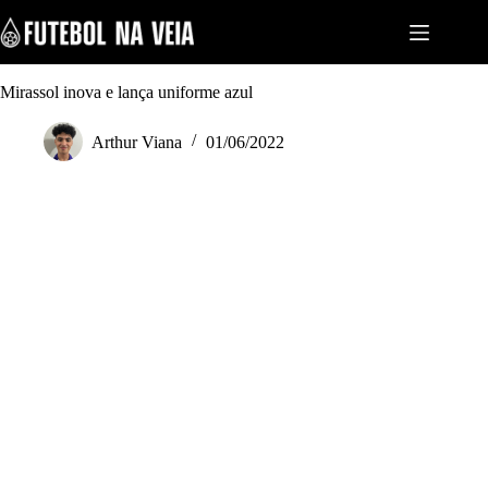
S
k
i
p
t
Mirassol inova e lança uniforme azul
o
c
Arthur Viana
01/06/2022
o
n
t
e
n
t