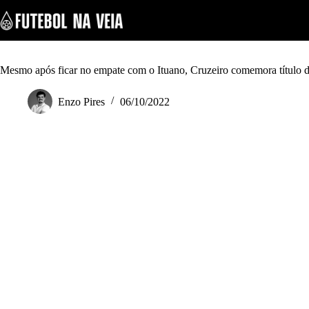
S
k
i
p
t
o
Mesmo após ficar no empate com o Ituano, Cruzeiro comemora título d
c
o
Enzo Pires
06/10/2022
n
t
e
n
t