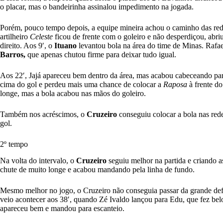
o placar, mas o bandeirinha assinalou impedimento na jogada.
Porém, pouco tempo depois, a equipe mineira achou o caminho das re
artilheiro
Celeste
ficou de frente com o goleiro e não desperdiçou, ab
direito. Aos 9′, o
Ituano
levantou bola na área do time de Minas. Rafa
Barros,
que apenas chutou firme para deixar tudo igual.
Aos 22′, Jajá apareceu bem dentro da área, mas acabou cabeceando par
cima do gol e perdeu mais uma chance de colocar a
Raposa
à frente d
longe, mas a bola acabou nas mãos do goleiro.
Também nos acréscimos, o
Cruzeiro
conseguiu colocar a bola nas red
gol.
2º tempo
Na volta do intervalo, o
Cruzeiro
seguiu melhor na partida e criando 
chute de muito longe e acabou mandando pela linha de fundo.
Mesmo melhor no jogo, o Cruzeiro não conseguia passar da grande de
veio acontecer aos 38′, quando Zé Ivaldo lançou para Edu, que fez belo
apareceu bem e mandou para escanteio.