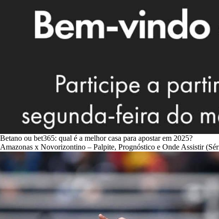
Betano ou bet365: qual é a melhor casa para apostar em 2025?
Amazonas x Novorizontino – Palpite, Prognóstico e Onde Assistir (Sér