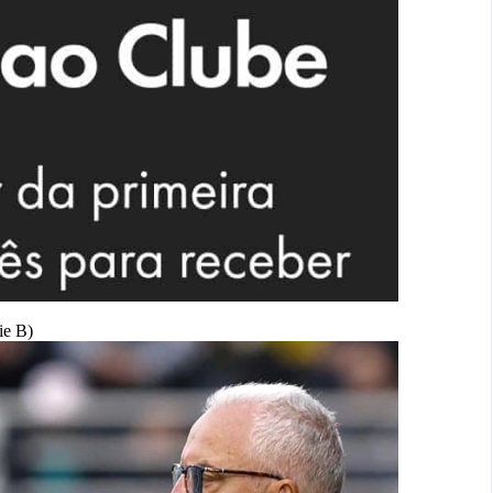
ie B)