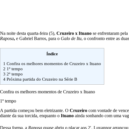
Na noite desta quarta-feira (5),
Cruzeiro x Ituano
se enfrentaram pela 
Raposa
,
e Gabriel Barros, para o
Galo de Itu
, o confronto entre as du
Índice
1
Confira os melhores momentos de Cruzeiro x Ituano
2
1º tempo
3
2º tempo
4
Próxima partida do Cruzeiro na Série B
Confira os melhores momentos de Cruzeiro x Ituano
1º tempo
A partida começou bem eletrizante. O
Cruzeiro
com vontade de vencer
diante da sua torcida, enquanto o
Ituano
ainda sonhando com uma vaga 
Dessa forma, a
Raposa
quase abriu o placar aos 2′. Luvannor arrancou 