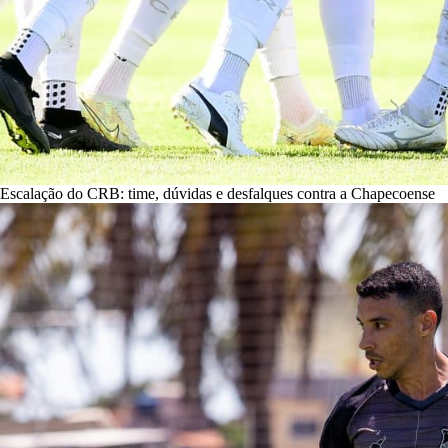
Escalação do CRB: time, dúvidas e desfalques contra a Chapecoense