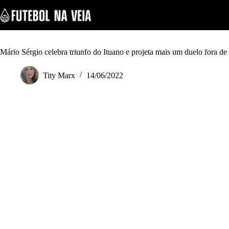
S
k
i
p
t
o
Mário Sérgio celebra triunfo do Ituano e projeta mais um duelo fora de
c
o
Tity Marx
14/06/2022
n
t
e
n
t