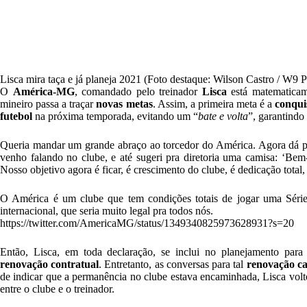
Lisca mira taça e já planeja 2021 (Foto destaque: Wilson Castro / W9 
O
América-MG
, comandado pelo treinador
Lisca
está matematicam
mineiro passa a traçar
novas metas
. Assim, a primeira meta é a
conqui
futebol
na próxima temporada, evitando um “
bate e volta
”, garantindo
Queria mandar um grande abraço ao torcedor do América. Agora dá pr
venho falando no clube, e até sugeri pra diretoria uma camisa: ‘Bem
Nosso objetivo agora é ficar, é crescimento do clube, é dedicação total, 
O América é um clube que tem condições totais de jogar uma Séri
internacional, que seria muito legal pra todos nós.
https://twitter.com/AmericaMG/status/1349340825973628931?s=20
Então, Lisca, em toda declaração, se inclui no planejamento pa
renovação contratual
. Entretanto, as conversas para tal
renovação 
de indicar que a permanência no clube estava encaminhada, Lisca volto
entre o clube e o treinador.