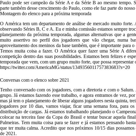
Paulo pode ser campeão da Série A e da Série B ao mesmo tempo. Se
parte também desse crescimento do Paulo, como ele faz parte do nosso
Montagem do elenco para a próxima temporada
O América tem um departamento de análise de mercado muito forte. A 
observando Séries B, C e A. Eu e minha comissão estamos sempre troc
planejamento da próxima temporada, algumas alternativas que a gent
muito assertivo no perfil dos jogadores que vão chegar, numa b
aproveitamento dos meninos da base também, que é importante para o cl
Temos muita coisa a fazer. O América quer fazer uma Série A diferen
competição dentro das suas possibilidades. Estamos bem felizes e esp
temporada que vem, com um grupo muito forte, que possa representar
https://twitter.com/AmericaMG/status/1349356011757383683?s=20
Conversas com o elenco sobre 2021
Tenho conversado com os jogadores, com a diretoria e com o Salum. 
grupo. Já estamos fazendo esse trabalho, e agora entramos de vez, por 
mas já tem o planejamento de liberar alguns jogadores nesta quinta, tre
jogadores por 10 dias, vamos viajar, ficar uma semana fora, para o
distribuição de cargas. Já estamos trabalhando planejando o Campeonat
colocar na terceira fase da Copa do Brasil e tentar buscar aquela fi
Palmeiras. Tem muita coisa para se fazer e já estamos pensando bast
que ter muita calma. Acredito que nos próximos 10/15 dias possamos
de 2021.