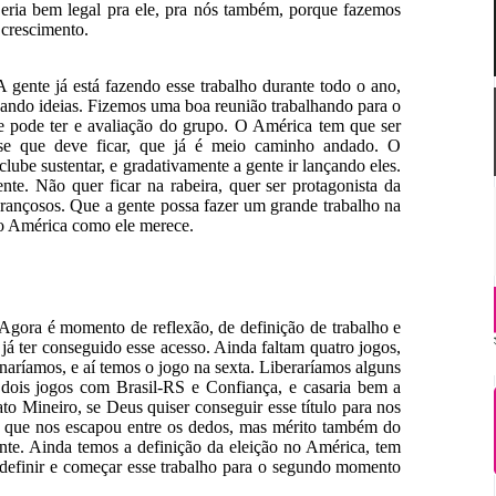
ria bem legal pra ele, pra nós também, porque fazemos
 crescimento.
gente já está fazendo esse trabalho durante todo o ano,
ando ideias. Fizemos uma boa reunião trabalhando para o
e pode ter e avaliação do grupo. O América tem que ser
ase que deve ficar, que já é meio caminho andado. O
ube sustentar, e gradativamente a gente ir lançando eles.
te. Não quer ficar na rabeira, quer ser protagonista da
erançosos. Que a gente possa fazer um grande trabalho na
 o América como ele merece.
Agora é momento de reflexão, de definição de trabalho e
já ter conseguido esse acesso. Ainda faltam quatro jogos,
inaríamos, e aí temos o jogo na sexta. Liberaríamos alguns
s dois jogos com Brasil-RS e Confiança, e casaria bem a
o Mineiro, se Deus quiser conseguir esse título para nos
nal que nos escapou entre os dedos, mas mérito também do
ante. Ainda temos a definição da eleição no América, tem
 definir e começar esse trabalho para o segundo momento