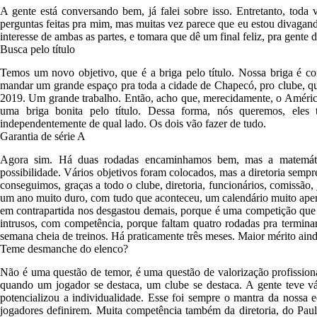
A gente está conversando bem, já falei sobre isso. Entretanto, toda
perguntas feitas pra mim, mas muitas vez parece que eu estou divagan
interesse de ambas as partes, e tomara que dê um final feliz, pra gente
Busca pelo título
Temos um novo objetivo, que é a briga pelo título. Nossa briga é c
mandar um grande espaço pra toda a cidade de Chapecó, pro clube, qu
2019. Um grande trabalho. Então, acho que, merecidamente, o Améric
uma briga bonita pelo título. Dessa forma, nós queremos, el
independentemente de qual lado. Os dois vão fazer de tudo.
Garantia de série A
Agora sim. Há duas rodadas encaminhamos bem, mas a matemática
possibilidade. Vários objetivos foram colocados, mas a diretoria sempr
conseguimos, graças a todo o clube, diretoria, funcionários, comissão,
um ano muito duro, com tudo que aconteceu, um calendário muito aper
em contrapartida nos desgastou demais, porque é uma competição que 
intrusos, com competência, porque faltam quatro rodadas pra termina
semana cheia de treinos. Há praticamente três meses. Maior mérito aind
Teme desmanche do elenco?
Não é uma questão de temor, é uma questão de valorização profissiona
quando um jogador se destaca, um clube se destaca. A gente teve vár
potencializou a individualidade. Esse foi sempre o mantra da nossa 
jogadores definirem. Muita competência também da diretoria, do Paul