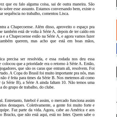
 vez que eu falo alguma coisa, sai de outra maneira. São
do sobre esse assunto. Estamos conversando bem, existe o
 dar sequência no trabalho, comentou Lisca.
ontra a Chapecoense. Além disso, aproveito o espaço pra
e também está de volta à Série A, depois de ter caído em
a e a Chapecoense estão na Série A, e agora vamos fazer
es também querem, mas acho que está em boas mãos,
 precisa ser resolvida, e essa rodada nos deu essa
e colocou que a prioridade era o retorno à Série A. Então,
 jogadores, que são os caras que entram ali, resolvem. Foi
tado. A Copa do Brasil foi muito importante pra nós, mas
não é feita para times da Série B. Nos metemos ali como
r (a Série B), a Série A ainda faltam 10. Não temos uma
a do grupo de trabalho, do clube.
l. Entretanto, futebol é assim, o mercado funciona assim
ios destaques. Coletivamente, a gente foi muito forte e
equipe. Faz parte da vida. Agora, cabe ao América e aos
o Bracks, que não está aqui, está no Inter. Quem sabe o