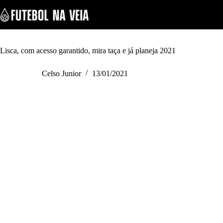
S
k
i
p
t
o
Lisca, com acesso garantido, mira taça e já planeja 2021
c
o
Celso Junior
13/01/2021
n
t
e
n
t