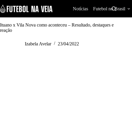
S
k
Notícias
Futebol no Brasil
i
p
t
Ituano x Vila Nova como aconteceu – Resultado, destaques e
o
reação
c
o
Izabela Avelar
23/04/2022
n
t
e
n
t