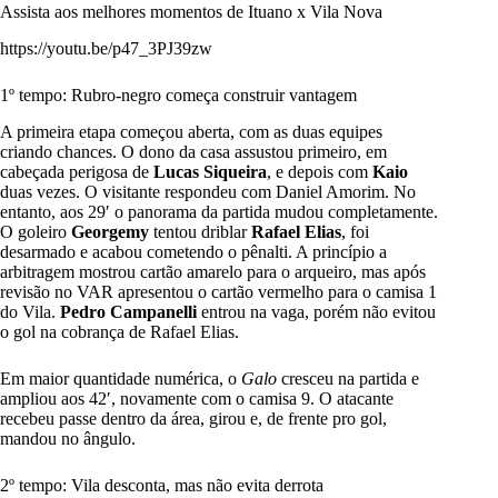
Assista aos melhores momentos de Ituano x Vila Nova
https://youtu.be/p47_3PJ39zw
1º tempo: Rubro-negro começa construir vantagem
A primeira etapa começou aberta, com as duas equipes
criando chances. O dono da casa assustou primeiro, em
cabeçada perigosa de
Lucas
Siqueira
, e depois com
Kaio
duas vezes. O visitante respondeu com Daniel Amorim. No
entanto, aos 29′ o panorama da partida mudou completamente.
O goleiro
Georgemy
tentou driblar
Rafael Elias
, foi
desarmado e acabou cometendo o pênalti. A princípio a
arbitragem mostrou cartão amarelo para o arqueiro, mas após
revisão no VAR apresentou o cartão vermelho para o camisa 1
do Vila.
Pedro Campanelli
entrou na vaga, porém não evitou
o gol na cobrança de Rafael Elias.
Em maior quantidade numérica, o
Galo
cresceu na partida e
ampliou aos 42′, novamente com o camisa 9. O atacante
recebeu passe dentro da área, girou e, de frente pro gol,
mandou no ângulo.
2º tempo: Vila desconta, mas não evita derrota