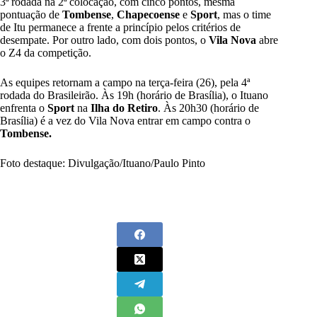
3ª rodada na 2ª colocação, com cinco pontos, mesma
pontuação de
Tombense
,
Chapecoense
e
Sport
, mas o time
de Itu permanece a frente a princípio pelos critérios de
desempate. Por outro lado, com dois pontos, o
Vila Nova
abre
o Z4 da competição.
As equipes retornam a campo na terça-feira (26), pela 4ª
rodada do Brasileirão. Às 19h (horário de Brasília), o Ituano
enfrenta o
Sport
na
Ilha do Retiro
. Às 20h30 (horário de
Brasília) é a vez do Vila Nova entrar em campo contra o
Tombense.
Foto destaque: Divulgação/Ituano/Paulo Pinto