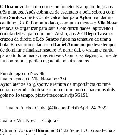
O
Ituano
voltou com o mesmo ímpeto. E ampliou logo aos
três minutos. Após cobrança de escanteio a bola sobrou com
Léo Santos,
que tocou de calcanhar para
Aylon
mandar no
cantinho: 3 x 0. Por outro lado, com um a menos o
Vila Nova
tentava se organizar para sair. Com dificuldades, aproveitou
erro da defesa para diminuir. Assim, aos 20′
Diego Tavares
cruzou da direita e
Léo Santos
furou na tentativa de tirar a
bola. Ela sobrou então com
Daniel Amorim
que teve tempo
de dominar e finalizar rasteiro. A partir daí, o visitante partiu
para o tudo ou nada, mas em vão. Com a vantagem, o time de
Itu controlou a partida e garantiu os três pontos.
Fim de jogo no Novelli.
Ituano venceu o Vila Nova por 3×0.
Aylon atende ao
@sportv
e lembra da importância do time
entrar determinado desde o primeiro minuto e marcar os dois
gols no 1o tempo.
pic.twitter.com/swijz5G1SL
— Ituano Futebol Clube (@ituanooficial)
April 24, 2022
Ituano x Vila Nova – E agora?
O triunfo coloca o
Ituano
no G4 da
Série B
. O
Galo
fecha a