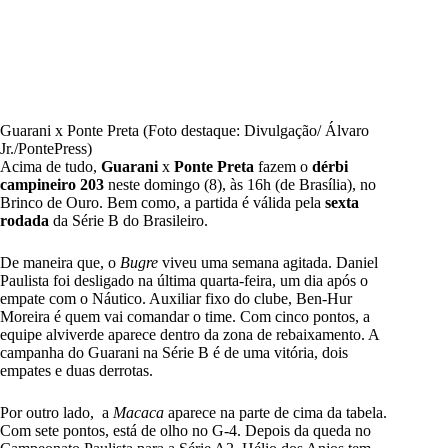
Guarani x Ponte Preta (Foto destaque: Divulgação/ Álvaro
Jr./PontePress)
Acima de tudo,
Guarani
x
Ponte Preta
fazem o
dérbi
campineiro 203
neste domingo (8), às 16h (de Brasília), no
Brinco de Ouro. Bem como, a partida é válida pela
sexta
rodada
da Série B do Brasileiro.
De maneira que, o
Bugre
viveu uma semana agitada. Daniel
Paulista foi desligado na última quarta-feira, um dia após o
empate com o Náutico. Auxiliar fixo do clube, Ben-Hur
Moreira é quem vai comandar o time. Com cinco pontos, a
equipe alviverde aparece dentro da zona de rebaixamento. A
campanha do Guarani na Série B é de uma vitória, dois
empates e duas derrotas.
Por outro lado, a
Macaca
aparece na parte de cima da tabela.
Com sete pontos, está de olho no G-4. Depois da queda no