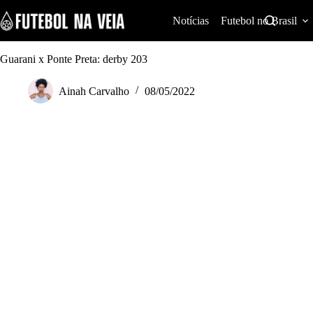
S
k
Notícias
Futebol no Brasil
i
p
t
Guarani x Ponte Preta: derby 203
o
c
Ainah Carvalho
08/05/2022
o
n
t
e
n
t