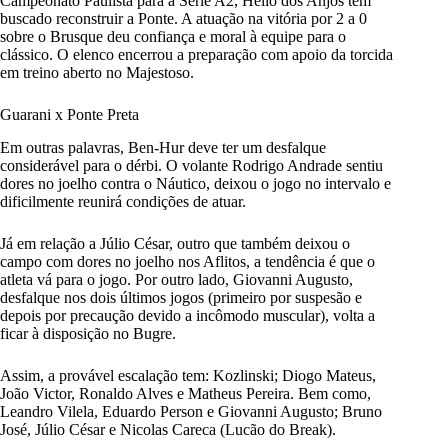
Campeonato Paulista para a Série A2, Hélio dos Anjos tem
buscado reconstruir a Ponte. A atuação na vitória por 2 a 0
sobre o Brusque deu confiança e moral à equipe para o
clássico. O elenco encerrou a preparação com apoio da torcida
em treino aberto no Majestoso.
Guarani x Ponte Preta
Em outras palavras, Ben-Hur deve ter um desfalque
considerável para o dérbi. O volante Rodrigo Andrade sentiu
dores no joelho contra o Náutico, deixou o jogo no intervalo e
dificilmente reunirá condições de atuar.
Já em relação a Júlio César, outro que também deixou o
campo com dores no joelho nos Aflitos, a tendência é que o
atleta vá para o jogo. Por outro lado, Giovanni Augusto,
desfalque nos dois últimos jogos (primeiro por suspesão e
depois por precaução devido a incômodo muscular), volta a
ficar à disposição no Bugre.
Assim, a provável escalação tem: Kozlinski; Diogo Mateus,
João Victor, Ronaldo Alves e Matheus Pereira. Bem como,
Leandro Vilela, Eduardo Person e Giovanni Augusto; Bruno
José, Júlio César e Nicolas Careca (Lucão do Break).