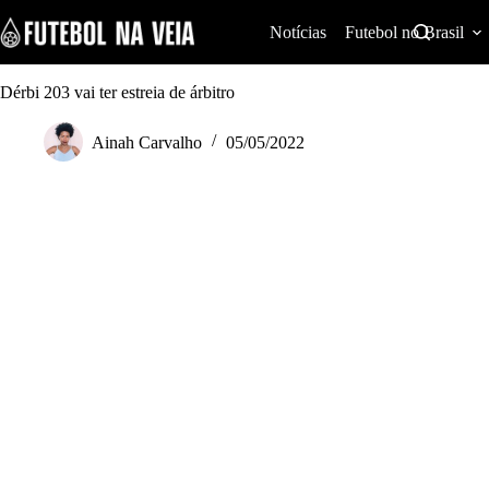
S
k
Notícias
Futebol no Brasil
i
p
t
Dérbi 203 vai ter estreia de árbitro
o
c
Ainah Carvalho
05/05/2022
o
n
t
e
n
t