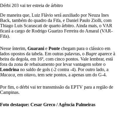
Dérbi 203 vai ter estreia de árbitro
De maneira que, Luiz Flávio será auxiliado por Neuza Ines
Back, também do quadro da Fifa, e Daniel Paulo Ziolli, com
Thiago Luis Scarascati de quarto árbitro. Ainda mais, o VAR
ficará a cargo de Rodrigo Guarizo Ferreira do Amaral (VAR-
Fifa).
Nesse ínterim,
Guarani
e
Ponte
chegam para o clássico em
lados opostos da tabela. Em outras palavras, o
Bugre
aparece à
beira da degola, em 16º, com cinco pontos. Vale lembrar, está
fora da zona de rebaixamento por levar vantagem sobre o
Londrina
no saldo de gols (-2 contra -4). Por outro lado, a
Macaca,
em oitavo, tem sete pontos, a apenas um do G-4.
Por fim, o dérbi vai ter transmissão da EPTV para a região de
Campinas.
Foto destaque: Cesar Greco / Agência Palmeiras