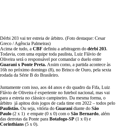
Dérbi 203 vai ter estreia de árbitro. (Foto destaque: Cesar
Greco / Agência Palmeiras)
Acima de tudo, a
CBF
definiu a arbitragem do
dérbi 203
.
Todavia, com uma equipe toda paulista, Luiz Flávio de
Oliveira será o responsável por comandar o duelo entre
Guarani x Ponte Preta
.
Assim como, a partida acontece às
16h no próximo domingo (8), no Brinco de Ouro, pela sexta
rodada da Série B do Brasileiro.
Juntamente com isso, aos 44 anos e do quadro da Fifa, Luiz
Flávio de Oliveira é experiente no futebol nacional, mas vai
para a estreia no clássico campineiro. Da mesma forma, o
árbitro já apitou dois jogos de cada time em 2022 – todos pelo
Paulistão.
Ou seja, vitória do
Guarani
diante do
São
Paulo
(2 x 1) e empate (0 x 0) com o
São Bernardo
, além
das derrotas da Ponte para
Botafogo-SP
(1 x 0) e
Corinthians
(5 x 0).