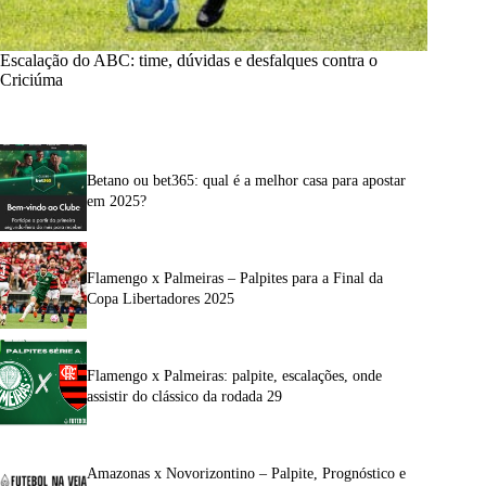
Escalação do ABC: time, dúvidas e desfalques contra o
Criciúma
Betano ou bet365: qual é a melhor casa para apostar
em 2025?
Flamengo x Palmeiras – Palpites para a Final da
Copa Libertadores 2025
Flamengo x Palmeiras: palpite, escalações, onde
assistir do clássico da rodada 29
Amazonas x Novorizontino – Palpite, Prognóstico e