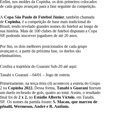
Enfim, nos moldes da Copinha, os dois primeiros colocados
de cada grupo avançam para a fase seguinte da competição.
A
Copa São Paulo de Futebol Júnior
, também chamada
de
Copinha
, é a competição de base mais tradicional do
Brasil, tendo revelado grandes nomes do futebol ao longo de
sua história. Mais de 100 clubes de futebol disputam a Copa
SP, podendo inscrever jogadores de até 20 anos.
Por fim, os dois melhores posicionados de cada grupo
avançam e, a partir da próxima fase, os duelos são
eliminatórios.
Confira a trajetória do Guarani Sub-20 até aqui:
Tanabi x Guarani – 04/01 – Jogo de estreia
Primeiramente, na terça-feira (4) aconteceu a estreia do Grupo
2 na
Copinha 2022.
Dessa forma,
Tanabi x Guarani
fizeram
um duelo recheado de gols, quatro ao total. Assim, o resultado
final foi de
2 x 2,
no
Estádio Alberto Víctolo
, em Tanabi,
SP. Os nomes da partida foram:
S. Macau, que marcou de
pênalti, Wermeson, André e R. Antônio.