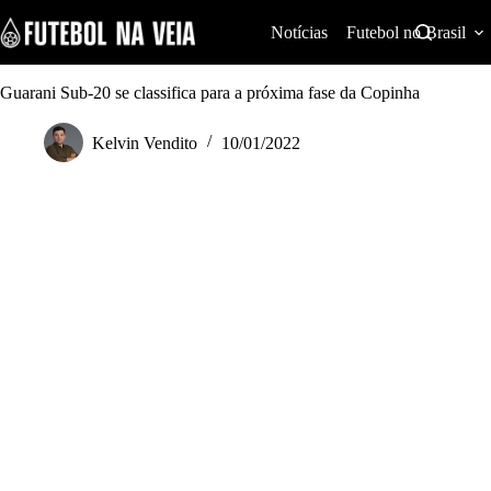
S
k
Notícias
Futebol no Brasil
i
p
t
Guarani Sub-20 se classifica para a próxima fase da Copinha
o
c
Kelvin Vendito
10/01/2022
o
n
t
e
n
t