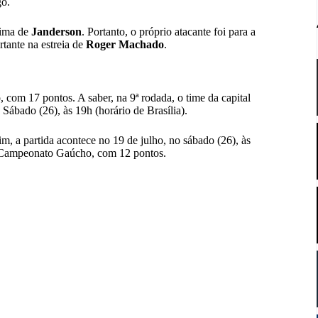
go.
cima de
Janderson
. Portanto, o próprio atacante foi para a
rtante na estreia de
Roger Machado
.
 com 17 pontos. A saber, na 9ª rodada, o time da capital
Sábado (26), às 19h (horário de Brasília).
, a partida acontece no 19 de julho, no sábado (26), às
o Campeonato Gaúcho, com 12 pontos.