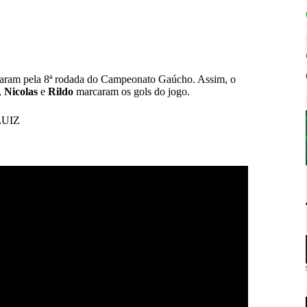
taram pela 8ª rodada do Campeonato Gaúcho. Assim, o
,
Nicolas
e
Rildo
marcaram os gols do jogo.
LUIZ