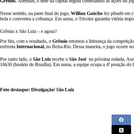
Grêmio.
Ademais, o time da capital seguiu controlando as ações do jo
Nesse sentido, na parte final do jogo,
Willian Gaúcho
fez pênalti em 
bola e converteu a cobrança. Em suma, o Tricolor garantiu vitória impo
Grêmio x São Luiz – e agora?
Por fim, com o resultado, o
Grêmio
retomou a liderança da competição,
enfrenta
Internacional,
no Beira-Rio. Dessa maneira, o jogo ocorre no 
Por outro lado, o
São Luiz
recebe o
São José
na próxima rodada. Assim
16h30 (horário de Brasília). Em suma, a equipe ocupa a 4ª posição d
Foto destaque: Divulgação/ São Luiz