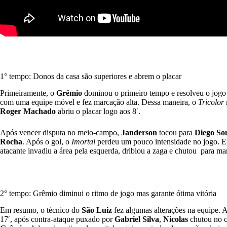
1° tempo: Donos da casa são superiores e abrem o placar
Primeiramente, o
Grêmio
dominou o primeiro tempo e resolveu o jogo
com uma equipe móvel e fez marcação alta. Dessa maneira, o
Tricolor
Roger Machado
abriu o placar logo aos 8′.
Após vencer disputa no meio-campo,
Janderson
tocou para
Diego So
Rocha
. Após o gol, o
Imortal
perdeu um pouco intensidade no jogo. E
atacante invadiu a área pela esquerda, driblou a zaga e chutou para mar
2° tempo: Grêmio diminui o ritmo de jogo mas garante ótima vitória
Em resumo, o técnico do
São Luiz
fez algumas alterações na equipe. A
17′, após contra-ataque puxado por
Gabriel Silva
,
Nicolas
chutou no 