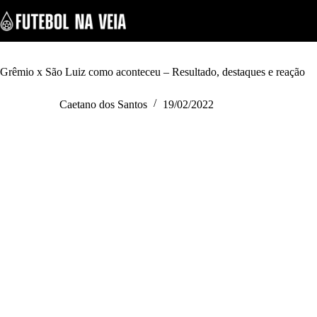
S
k
i
p
t
o
Grêmio x São Luiz como aconteceu – Resultado, destaques e reação
c
o
Caetano dos Santos
19/02/2022
n
t
e
n
t