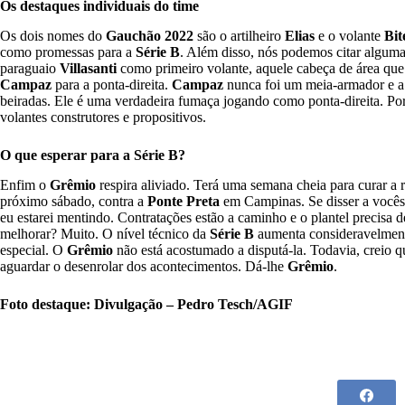
Os destaques individuais do time
Os dois nomes do
Gauchão 2022
são o artilheiro
Elias
e o volante
Bite
como promessas para a
Série B
. Além disso, nós podemos citar algum
paraguaio
Villasanti
como primeiro volante, aquele cabeça de área que 
Campaz
para a ponta-direita.
Campaz
nunca foi um meia-armador e a s
beiradas. Ele é uma verdadeira fumaça jogando como ponta-direita. Po
volantes construtores e propositivos.
O que esperar para a Série B?
Enfim o
Grêmio
respira aliviado. Terá uma semana cheia para curar a 
próximo sábado, contra a
Ponte Preta
em Campinas. Se disser a vocês 
eu estarei mentindo. Contratações estão a caminho e o plantel precisa d
melhorar? Muito. O nível técnico da
Série B
aumenta consideravelment
especial. O
Grêmio
não está acostumado a disputá-la. Todavia, creio 
aguardar o desenrolar dos acontecimentos. Dá-lhe
Grêmio
.
Foto destaque: Divulgação – Pedro Tesch/AGIF