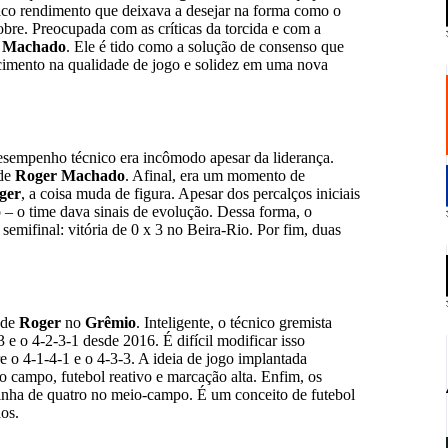
raco rendimento que deixava a desejar na forma como o
obre. Preocupada com as críticas da torcida e com a
 Machado
. Ele é tido como a solução de consenso que
cimento na qualidade de jogo e solidez em uma nova
esempenho técnico era incômodo apesar da liderança.
 de
Roger Machado
. Afinal, era um momento de
ger
, a coisa muda de figura. Apesar dos percalços iniciais
– o time dava sinais de evolução. Dessa forma, o
semifinal: vitória de 0 x 3 no Beira-Rio. Por fim, duas
 de
Roger
no
Grêmio
. Inteligente, o técnico gremista
e o 4-2-3-1 desde 2016. É difícil modificar isso
e o 4-1-4-1 e o 4-3-3. A ideia de jogo implantada
o campo, futebol reativo e marcação alta. Enfim, os
linha de quatro no meio-campo. É um conceito de futebol
dos.