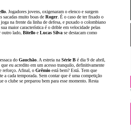
llo
. Jogadores jovens, oxigenaram o elenco e surgem
as sacadas muito boas de
Roger
. É o caso de ter fixado o
joga na frente da linha de defesa, e puxado o colombiano
ua maior característica é o drible em velocidade pelas
r outro lado,
Bitello
e
Lucas Silva
se destacam como
ressaca do
Gauchão
. A estreia na
Série B
é dia 9 de abril,
que eu acredito em um acesso tranquilo, definitivamente
e reforço. Afinal, o
Grêmio
está bem? Está. Tem que
e a cada temporada. Sem contar que é uma competição
que o clube se preparou bem para esse momento. Resta