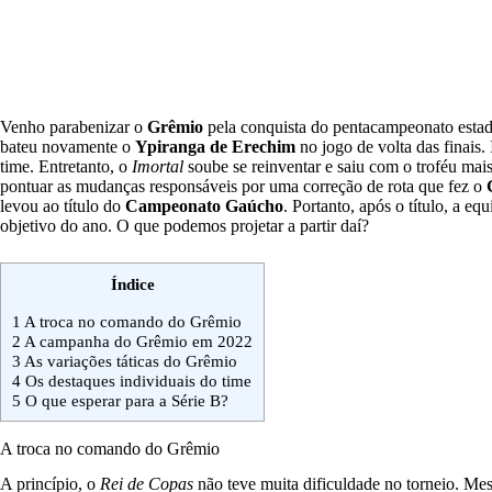
Venho parabenizar o
Grêmio
pela conquista do pentacampeonato estadu
bateu novamente o
Ypiranga de Erechim
no jogo de volta das finais.
time. Entretanto, o
Imortal
soube se reinventar e saiu com o troféu mais
pontuar as mudanças responsáveis por uma correção de rota que fez o
levou ao título do
Campeonato Gaúcho
. Portanto, após o título, a eq
objetivo do ano. O que podemos projetar a partir daí?
Índice
1
A troca no comando do Grêmio
2
A campanha do Grêmio em 2022
3
As variações táticas do Grêmio
4
Os destaques individuais do time
5
O que esperar para a Série B?
A troca no comando do Grêmio
A princípio, o
Rei de Copas
não teve muita dificuldade no torneio. M