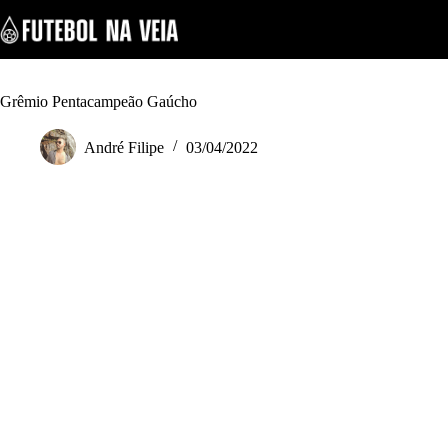
S
k
i
p
t
o
Grêmio Pentacampeão Gaúcho
c
o
André Filipe
03/04/2022
n
t
e
n
t