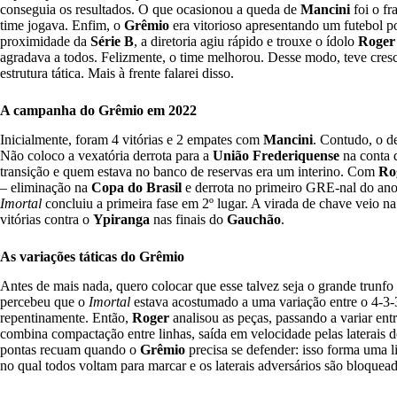
conseguia os resultados. O que ocasionou a queda de
Mancini
foi o f
time jogava. Enfim, o
Grêmio
era vitorioso apresentando um futebol p
proximidade da
Série B
, a diretoria agiu rápido e trouxe o ídolo
Roger
agradava a todos. Felizmente, o time melhorou. Desse modo, teve cres
estrutura tática. Mais à frente falarei disso.
A campanha do Grêmio em 2022
Inicialmente, foram 4 vitórias e 2 empates com
Mancini
. Contudo, o d
Não coloco a vexatória derrota para a
União Frederiquense
na conta
transição e quem estava no banco de reservas era um interino. Com
Ro
– eliminação na
Copa do Brasil
e derrota no primeiro GRE-nal do ano 
Imortal
concluiu a primeira fase em 2º lugar. A virada de chave veio na 
vitórias contra o
Ypiranga
nas finais do
Gauchão
.
As variações táticas do Grêmio
Antes de mais nada, quero colocar que esse talvez seja o grande trunfo
percebeu que o
Imortal
estava acostumado a uma variação entre o 4-3-3 
repentinamente. Então,
Roger
analisou as peças, passando a variar entr
combina compactação entre linhas, saída em velocidade pelas laterais d
pontas recuam quando o
Grêmio
precisa se defender: isso forma uma 
no qual todos voltam para marcar e os laterais adversários são bloquea