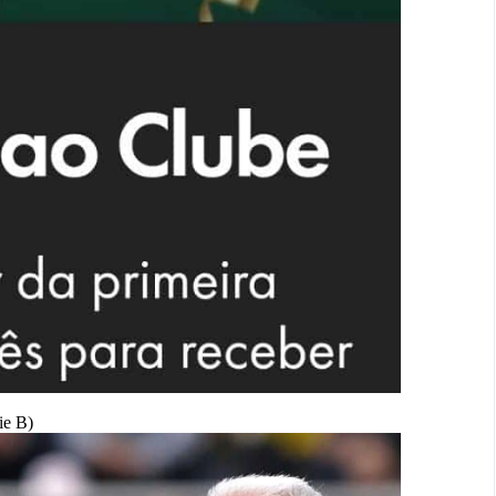
ie B)