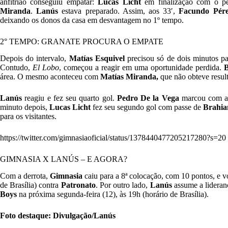
anfitrião conseguiu empatar:
Lucas Licht
em finalização com o pé
Miranda
.
Lanús
estava preparado. Assim, aos 33′,
Facundo Pér
deixando os donos da casa em desvantagem no 1º tempo.
2° TEMPO: GRANATE PROCURA O EMPATE
Depois do intervalo,
Matías Esquivel
precisou só de dois minutos p
Contudo,
El Lobo
, começou a reagir em uma oportunidade perdida.
área. O mesmo aconteceu com
Matías Miranda,
que não obteve resul
Lanús
reagiu e fez seu quarto gol.
Pedro De la Vega
marcou com a
minuto depois,
Lucas Licht
fez seu segundo gol com passe de
Brahia
para os visitantes.
https://twitter.com/gimnasiaoficial/status/1378440477205217280?s=20
GIMNASIA X LANÚS – E AGORA?
Com a derrota,
Gimnasia
caiu para a 8ª colocação, com 10 pontos, e 
de Brasília) contra
Patronato
. Por outro lado,
Lanús
assume a lideran
Boys
na próxima segunda-feira (12), às 19h (horário de Brasília).
Foto destaque: Divulgação/Lanús