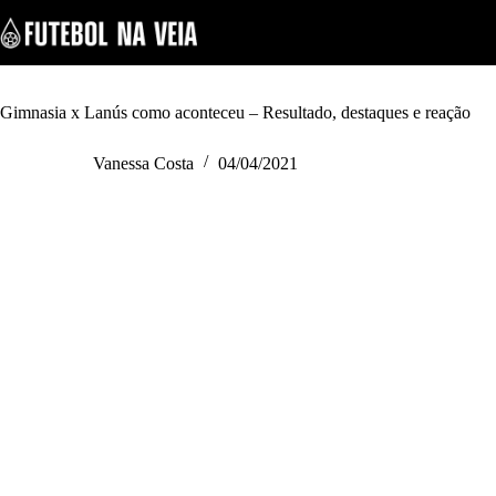
S
k
i
p
t
o
Gimnasia x Lanús como aconteceu – Resultado, destaques e reação
c
o
Vanessa Costa
04/04/2021
n
t
e
n
t