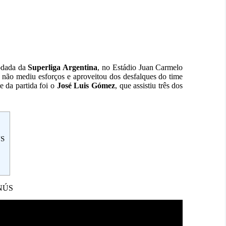
rodada da
Superliga Argentina
,
no
Estádio Juan Carmelo
não mediu esforços e aproveitou dos desfalques do time
e da partida foi o
José Luis Gómez
,
que assistiu três dos
ÚS
NÚS