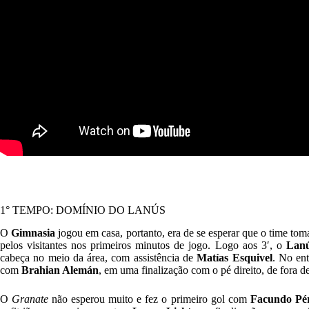
1° TEMPO:
DOMÍNIO DO LANÚS
O
Gimnasia
jogou em casa, portanto, era de se esperar que o time toma
pelos visitantes nos primeiros minutos de jogo. Logo aos 3′, o
Lan
cabeça no meio da área, com assistência de
Matías Esquivel
. No ent
com
Brahian Alemán
, em uma finalização com o pé direito, de fora de
O
Granate
não esperou muito e fez o primeiro gol com
Facundo Pé