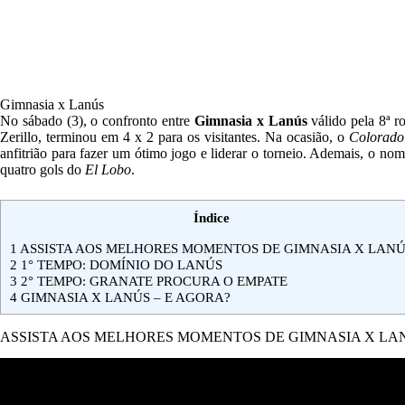
Gimnasia x Lanús
No sábado (3),
o confronto entre
Gimnasia
x
Lanús
válido pela 8ª 
Zerillo
, terminou em 4 x 2 para os visitantes. Na ocasião, o
Colorado
anfitrião para fazer um ótimo jogo e liderar o torneio. Ademais, o nom
quatro gols do
El Lobo
.
Índice
1
ASSISTA AOS MELHORES MOMENTOS DE GIMNASIA X LAN
2
1° TEMPO: DOMÍNIO DO LANÚS
3
2° TEMPO: GRANATE PROCURA O EMPATE
4
GIMNASIA X LANÚS – E AGORA?
ASSISTA AOS MELHORES MOMENTOS DE GIMNASIA X LA