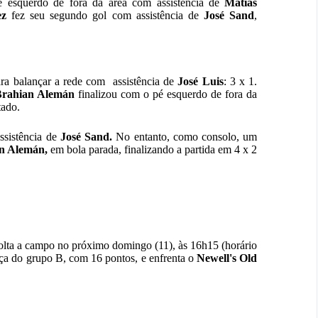
 esquerdo de fora da área com assistência de
Matías
ez
fez seu segundo gol com assistência de
José Sand
,
ara balançar a rede com assistência de
José Luis
: 3 x 1.
Brahian Alemán
finalizou com o pé esquerdo de fora da
tado.
ssistência de
José Sand.
No entanto, como consolo, um
n Alemán,
em bola parada, finalizando a partida em 4 x 2
volta a campo no próximo domingo (11), às 16h15 (horário
ça do grupo B, com 16 pontos, e enfrenta o
N
ewell's Old