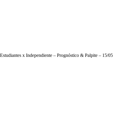
Estudiantes x Independiente – Prognóstico & Palpite – 15/05