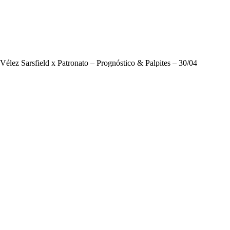
Vélez Sarsfield x Patronato – Prognóstico & Palpites – 30/04