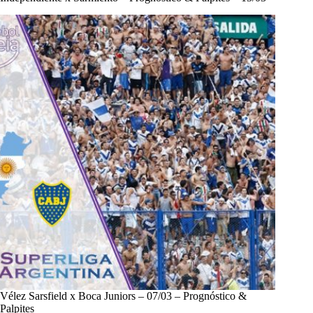
Vélez Sarsfield x Boca Juniors – 07/03 – Prognóstico &
Palpites