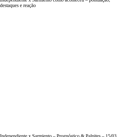
destaques e reação
Independiente x Sarmiento – Prognóstico & Palpites – 15/03