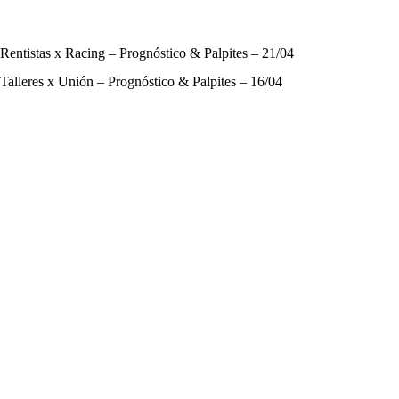
Rentistas x Racing – Prognóstico & Palpites – 21/04
Talleres x Unión – Prognóstico & Palpites – 16/04