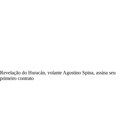
Revelação do Huracán, volante Agostino Spina, assina seu
primeiro contrato