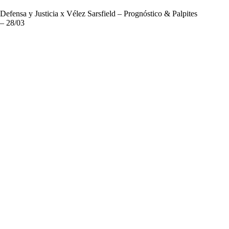
Defensa y Justicia x Vélez Sarsfield – Prognóstico & Palpites
– 28/03