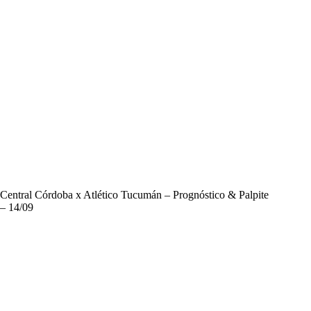
Central Córdoba x Atlético Tucumán – Prognóstico & Palpite
– 14/09